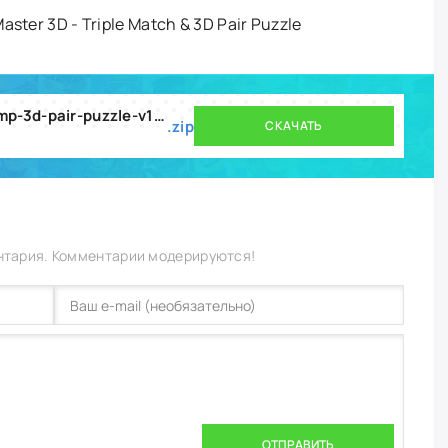
ster 3D - Triple Match & 3D Pair Puzzle
tile-master-3d-triple-match-amp-3d-pair-puzzle-v1-5-9-mod.zip
.zip
СКАЧАТЬ
нтария. Комментарии модерируются!
ОТПРАВИТЬ