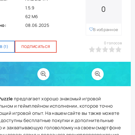
0
1.5.9
62 Мб
но:
08.06.2025
В избранное
0
голосов
 (1)
ПОДПИСАТЬСЯ
0
1
2
3
4
5
Puzzle
предлагает хорошо знакомый игровой
альном и геймплейном исполнении, которое точно
ющий игровой опыт. На нашем сайте вы также можете
й доступны бесплатные покупки и дополнительные
ю и захватывающую головоломку на своем смартфоне
ум удовольствия и полезного времяпрепровождения.