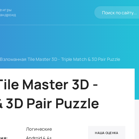
е игры
 андроид
Взломанная Tile Master 3D - Triple Match & 3D Pair Puzzle
le Master 3D -
& 3D Pair Puzzle
Логические
НАША ОЦЕНКА
ния:
Android 4.4+