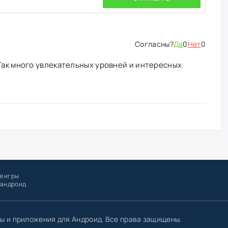
Да
0
Нет
0
 Так много увлекательных уровней и интересных
е игры
 андроид
ы и приложения для Андроид. Все права защищены.