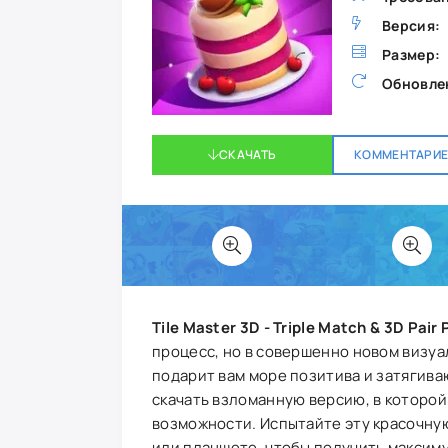
Версия:
Размер:
Обновле
СКАЧАТЬ
КОММЕНТАРИЕВ
Tile Master 3D - Triple Match & 3D Pair 
процесс, но в совершенно новом визу
подарит вам море позитива и затягива
скачать взломанную версию, в которо
возможности. Испытайте эту красочну
или планшете, чтобы получить максим