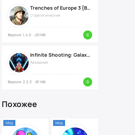
Trenches of Europe 3 {ВЗЛОМ: много денег}
Стратегические
Версия: 1.4.0
20 Мб
0
Infinite Shooting: Galaxy Attack {ВЗЛОМ: Бесплатные Покупки}
Аркадные
Версия: 2.2.3
81 Мб
0
Похожее
Мод
Мод