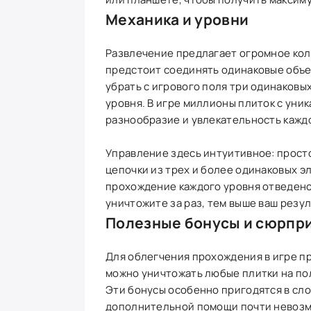
Механика и уровни
Развлечение предлагает огромное кол
предстоит соединять одинаковые объек
убрать с игрового поля три одинаковы
уровня. В игре миллионы плиток с уни
разнообразие и увлекательность каждо
Управление здесь интуитивное: просто
цепочки из трех и более одинаковых э
прохождение каждого уровня отведено
уничтожите за раз, тем выше ваш резул
Полезные бонусы и сюрпр
Для облегчения прохождения в игре п
можно уничтожать любые плитки на пол
Эти бонусы особенно пригодятся в сло
дополнительной помощи почти невозмо