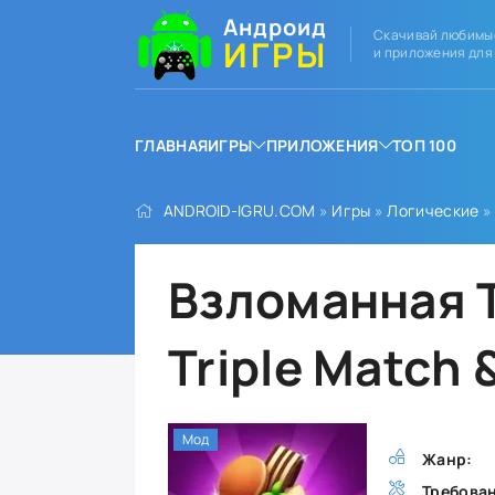
Андроид
Скачивай любимы
ИГРЫ
и приложения для
ГЛАВНАЯ
ИГРЫ
ПРИЛОЖЕНИЯ
ТОП 100
ANDROID-IGRU.COM
»
Игры
»
Логические
» 
Взломанная Ti
Triple Match 
Мод
Жанр:
Требова