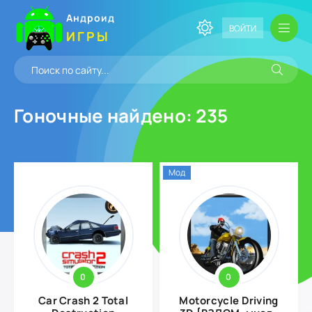
Андроид
ВОЙТИ
ИГРЫ
Гоночные
найдено: 235
Мод
0
0
Car Crash 2 Total
Motorcycle Driving