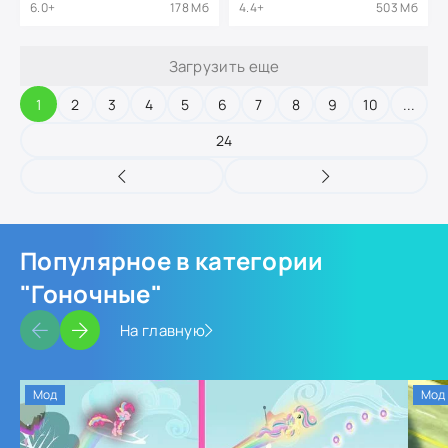
6.0+
178 Мб
4.4+
503 Мб
Загрузить еще
1
2
3
4
5
6
7
8
9
10
...
24
Популярное в категории
"Гоночные"
На главную
Мод
Мод