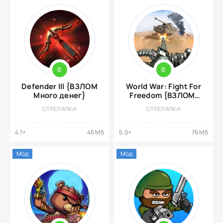
0
0
Defender III {ВЗЛОМ
World War: Fight For
Много денег}
Freedom {ВЗЛОМ,
Без рекламы}
СТРЕЛЯЛКИ
СТРЕЛЯЛКИ
4.1+
45 Мб
5.0+
76 Мб
Мод
Мод