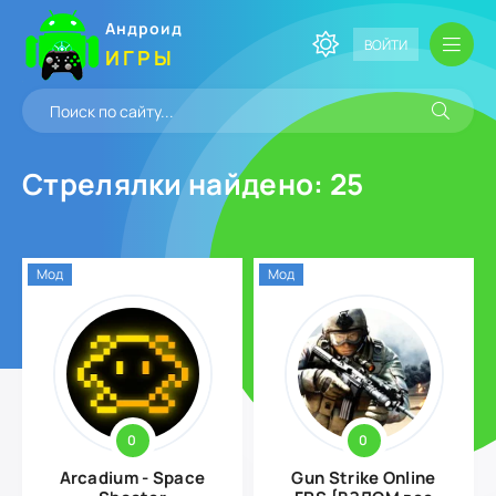
Андроид
ВОЙТИ
ИГРЫ
Стрелялки
найдено: 25
Мод
Мод
0
0
Arcadium - Space
Gun Strike Online