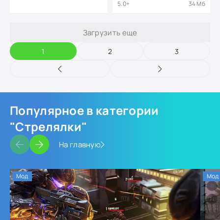
5.0+
34 Мб
Загрузить еще
1
2
3
Популярное в категории
"Стрелялки"
На главную
Мод
Мод