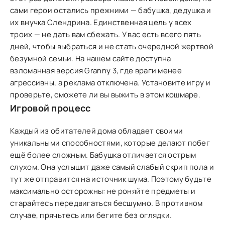
сами герои остались прежними — бабушка, дедушка и
их внучка Слендрина. Единственная цель у всех
троих — не дать вам сбежать. У вас есть всего пять
дней, чтобы выбраться и не стать очередной жертвой
безумной семьи. На нашем сайте доступна
взломанная версия Granny 3, где враги менее
агрессивны, а реклама отключена. Установите игру и
проверьте, сможете ли вы выжить в этом кошмаре.
Игровой процесс
Каждый из обитателей дома обладает своими
уникальными способностями, которые делают побег
ещё более сложным. Бабушка отличается острым
слухом. Она услышит даже самый слабый скрип пола и
тут же отправится на источник шума. Поэтому будьте
максимально осторожны: не роняйте предметы и
старайтесь передвигаться бесшумно. В противном
случае, прячьтесь или бегите без оглядки.