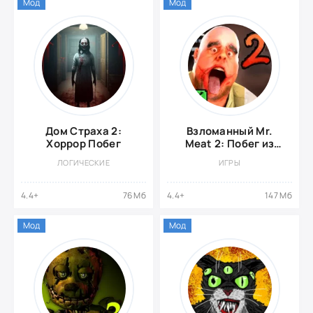
Мод
Мод
Дом Страха 2:
Взломанный Mr.
Хоррор Побег
Meat 2: Побег из
тюрьмы
ЛОГИЧЕСКИЕ
ИГРЫ
4.4+
76 Мб
4.4+
147 Мб
Мод
Мод