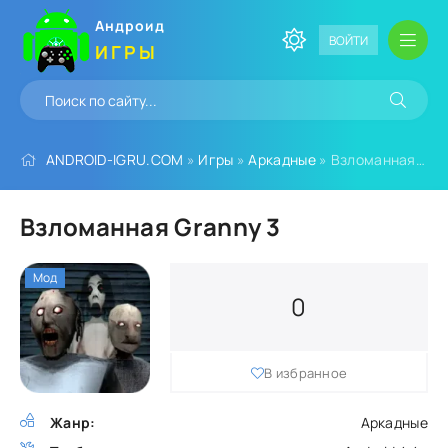
Андроид
ВОЙТИ
ИГРЫ
ANDROID-IGRU.COM
»
Игры
»
Аркадные
» Взломанная Granny 3
Взломанная Granny 3
Мод
0
В избранное
Жанр:
Аркадные