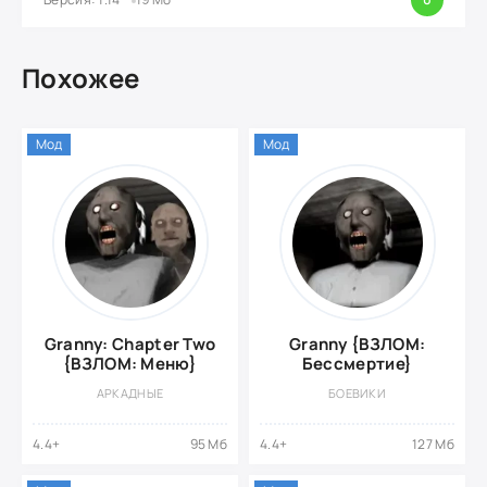
Похожее
Мод
Мод
Granny: Chapter Two
Granny {ВЗЛОМ:
{ВЗЛОМ: Меню}
Бессмертие}
АРКАДНЫЕ
БОЕВИКИ
4.4+
95 Мб
4.4+
127 Мб