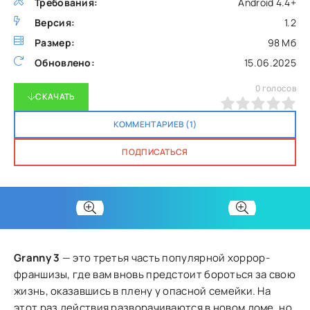
Требования:
Android 4.4+
Версия:
1.2
Размер:
98 Мб
Обновлено:
15.06.2025
0
голосов
СКАЧАТЬ
0
1
2
3
4
5
КОММЕНТАРИЕВ (1)
ПОДПИСАТЬСЯ
Granny 3
— это третья часть популярной хоррор-
франшизы, где вам вновь предстоит бороться за свою
жизнь, оказавшись в плену у опасной семейки. На
этот раз действия разворачиваются в новом доме, но