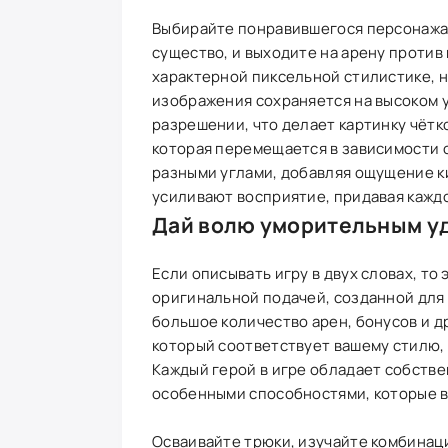
Выбирайте понравившегося персонажа 
существо, и выходите на арену против
характерной пиксельной стилистике, н
изображения сохраняется на высоком ур
разрешении, что делает картинку чётк
которая перемещается в зависимости о
разными углами, добавляя ощущение к
усиливают восприятие, придавая кажд
Дай волю уморительным у
Если описывать игру в двух словах, то 
оригинальной подачей, созданной для
большое количество арен, бонусов и д
который соответствует вашему стилю, 
Каждый герой в игре обладает собств
особенными способностями, которые в
Осваивайте трюки, изучайте комбинац