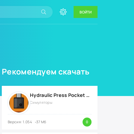
ВОЙТИ
Рекомендуем скачать
Hydraulic Press Pocket {ВЗЛОМ: бесконечные деньги}
Симуляторы
Версия: 1.054
37 Мб
0