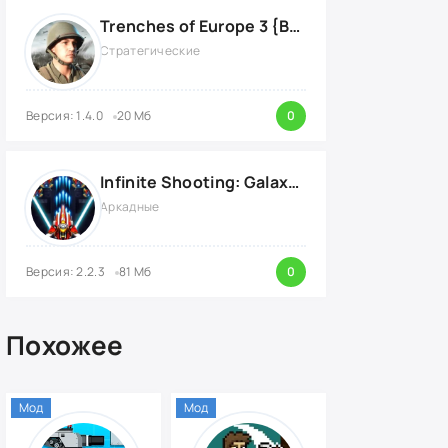
Trenches of Europe 3 {ВЗЛОМ: много денег}
Стратегические
Версия: 1.4.0
20 Мб
0
Infinite Shooting: Galaxy Attack {ВЗЛОМ: Бесплатные Покупки}
Аркадные
Версия: 2.2.3
81 Мб
0
Похожее
Мод
Мод