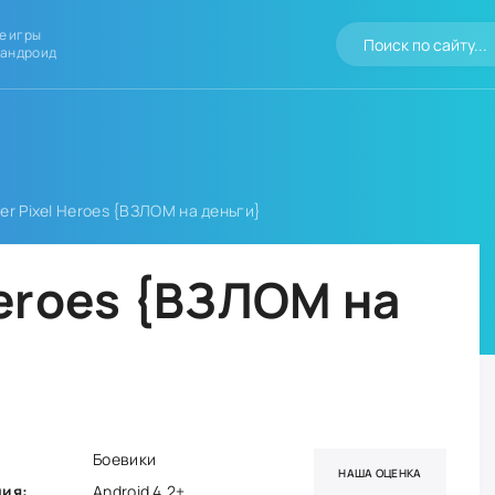
е игры
 андроид
er Pixel Heroes {ВЗЛОМ на деньги}
Heroes {ВЗЛОМ на
Боевики
НАША ОЦЕНКА
ния:
Android 4.2+