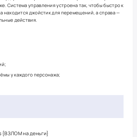
е. Система управления устроена так, чтобы быстро к
на находится джойстик для перемещений, а справа —
льные действия.
ий;
ёмы у каждого персонажа;
es {ВЗЛОМ на деньги}