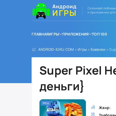
Андроид
Скачивай любимы
ИГРЫ
и приложения для
ГЛАВНАЯ
ИГРЫ
ПРИЛОЖЕНИЯ
ТОП 100
ANDROID-IGRU.COM
»
Игры
»
Боевики
» Sup
Super Pixel 
деньги}
Мод
Жанр:
Требова