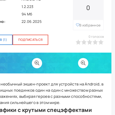
0
1.2.223
94 Мб
но:
22.06.2025
В избранное
0
голосов
 (1)
ПОДПИСАТЬСЯ
0
1
2
3
4
5
необычный экшен-проект для устройств на Android, в
лищных поединков один на один с множеством разных
ражениях, выбирая героев с разными способностями,
вания сильнейшего в этом мире.
рафики с крутыми спецэффектами