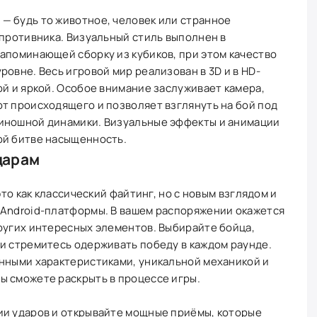
— будь то животное, человек или странное
 противника. Визуальный стиль выполнен в
апоминающей сборку из кубиков, при этом качество
овне. Весь игровой мир реализован в 3D и в HD-
ой и яркой. Особое внимание заслуживает камера,
т происходящего и позволяет взглянуть на бой под
иношной динамики. Визуальные эффекты и анимации
ой битве насыщенность.
дарам
это как классический файтинг, но с новым взглядом и
 Android-платформы. В вашем распоряжении окажется
ругих интересных элементов. Выбирайте бойца,
и стремитесь одерживать победу в каждом раунде.
енными характеристиками, уникальной механикой и
ы сможете раскрыть в процессе игры.
ии ударов и открывайте мощные приёмы, которые