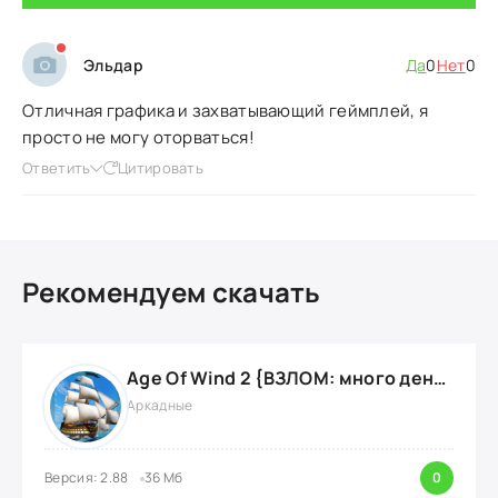
Эльдар
Да
0
Нет
0
Отличная графика и захватывающий геймплей, я
просто не могу оторваться!
Ответить
Цитировать
Рекомендуем скачать
Age Of Wind 2 {ВЗЛОМ: много денег}
Аркадные
Версия: 2.88
36 Мб
0