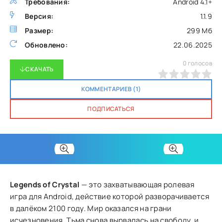
Требования:
Android 4.1+
Версия:
1.1.9
Размер:
299 Мб
Обновлено:
22.06.2025
0
голосов
СКАЧАТЬ
0
1
2
3
4
5
КОММЕНТАРИЕВ (1)
ПОДПИСАТЬСЯ
Legends of Crystal
— это захватывающая ролевая
игра для Android, действие которой разворачивается
в далёком 2100 году. Мир оказался на грани
исчезновения. Тьма снова вырвалась на свободу, и