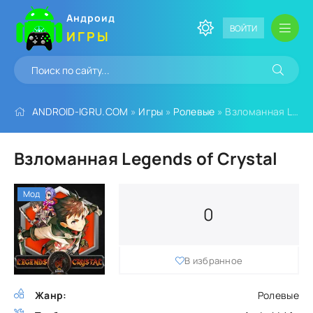
Андроид
ВОЙТИ
ИГРЫ
ANDROID-IGRU.COM
»
Игры
»
Ролевые
» Взломанная Legends of Crystal
Взломанная Legends of Crystal
Мод
0
В избранное
Жанр:
Ролевые