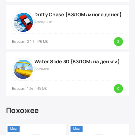
Drifty Chase {ВЗЛОМ: много денег}
Аркадные
Версия: 2.1.1
76 Мб
2
Water Slide 3D {ВЗЛОМ: на деньги}
Боевики
Версия: 1.14
19 Мб
0
Похожее
Мод
Мод