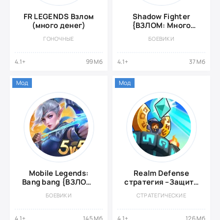
FR LEGENDS Взлом
Shadow Fighter
(много денег)
{ВЗЛОМ: Много
денег}
ГОНОЧНЫЕ
БОЕВИКИ
4.1+
99 Мб
4.1+
37 Мб
Мод
Мод
Mobile Legends:
Realm Defense
Bang bang {ВЗЛОМ:
стратегия –Защита
радар}
башни тд {ВЗЛОМ
БОЕВИКИ
СТРАТЕГИЧЕСКИЕ
на деньги}
4.1+
145 Мб
4.1+
126 Мб