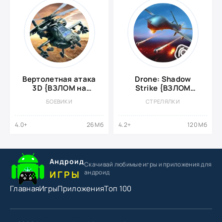
Вертолетная атака
Drone: Shadow
3D {ВЗЛОМ на
Strike {ВЗЛОМ
деньги}
Много денег}
БОЕВИКИ
СТРЕЛЯЛКИ
4.0+
26 Мб
4.2+
120 Мб
Андроид
Скачивай любимые игры
и приложения для
андроид
ИГРЫ
Главная
Игры
Приложения
Топ 100