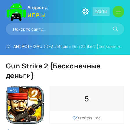
Андроид
ВОЙТИ
ИГРЫ
ANDROID-IGRU.COM
»
Игры
» Gun Strike 2 {Бесконечные деньги}
Gun Strike 2 {Бесконечные
деньги}
Мод
5
В избранное