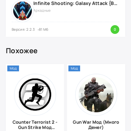
Infinite Shooting: Galaxy Attack {ВЗЛОМ: Бесплатные Покупки}
Аркадные
Версия: 2.2.3
81 Мб
0
Похожее
Мод
Мод
Counter Terrorist 2 -
Gun War Мод (Много
Gun Strike Мод
Денег)