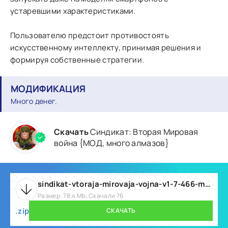
устаревшими характеристиками.
Пользователю предстоит противостоять
искусственному интеллекту, принимая решения и
формируя собственные стратегии.
МОДИФИКАЦИЯ
Много денег.
Скачать
Синдикат: Вторая Мировая
война {МОД, много алмазов}
sindikat-vtoraja-mirovaja-vojna-v1-7-466-mod.zip
Размер: 78.4 Mb, Скачали 76
.zip
СКАЧАТЬ