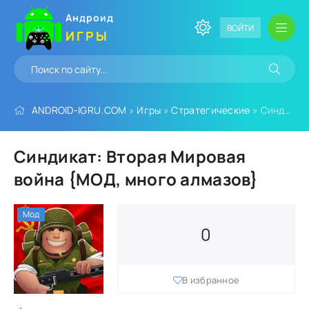
Андроид
ВОЙТИ
ИГРЫ
ANDROID-IGRU.COM
»
Игры
»
Стратегические
» Синдикат: Вторая Мировая война {МОД, много алмазов}
Синдикат: Вторая Мировая
война {МОД, много алмазов}
Мод
0
В избранное