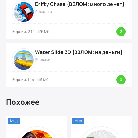
Drifty Chase {ВЗЛОМ: много денег}
Аркадные
Версия: 2.1.1
76 Мб
2
Water Slide 3D {ВЗЛОМ: на деньги}
Боевики
Версия: 1.14
19 Мб
0
Похожее
Мод
Мод