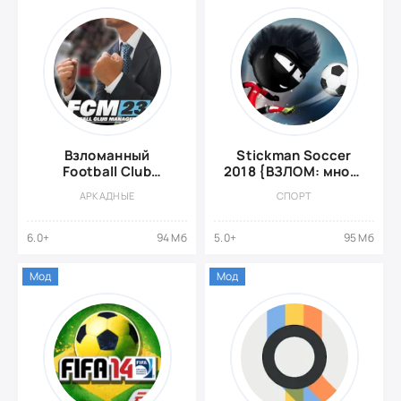
Взломанный
Stickman Soccer
Football Club
2018 {ВЗЛОМ: много
Management 2023
денег}
АРКАДНЫЕ
СПОРТ
6.0+
94 Мб
5.0+
95 Мб
Мод
Мод