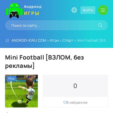
Андроид
ВОЙТИ
ИГРЫ
ANDROID-IGRU.COM
»
Игры
»
Спорт
» Mini Football [ВЗЛОМ, без рекламы]
Mini Football [ВЗЛОМ, без
рекламы]
Мод
0
В избранное