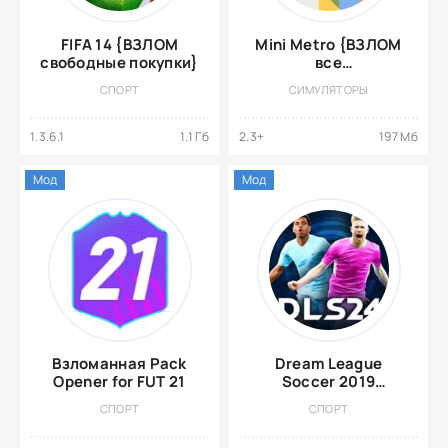
FIFA 14 {ВЗЛОМ
Mini Metro {ВЗЛОМ
свободные покупки}
все
разблокировано}
СПОРТ
СИМУЛЯТОРЫ
1.3.6.1
1.1 Гб
2.3+
197 Мб
Мод
Мод
Взломанная Pack
Dream League
Opener for FUT 21
Soccer 2019
{ВЗЛОМ: Много
СПОРТ
СПОРТ
денег}