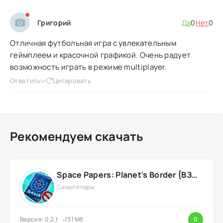
Григорий
Да
0
Нет
0
Отличная футбольная игра с увлекательным
геймплеем и красочной графикой. Очень радует
возможность играть в режиме multiplayer.
Ответить
Цитировать
Рекомендуем скачать
Space Papers: Planet's Border {ВЗЛОМ: энергию}
Симуляторы
Версия: 0.2.1
131 Мб
0