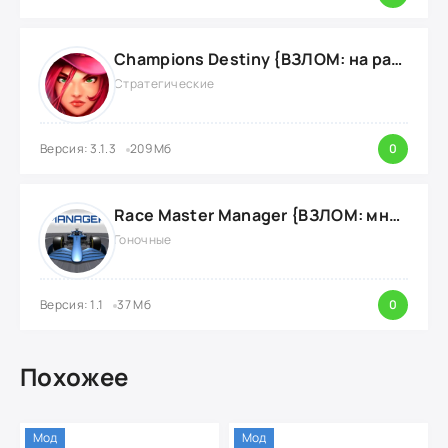
Champions Destiny {ВЗЛОМ: на радар}
Стратегические
Версия: 3.1.3
209 Мб
0
Race Master Manager {ВЗЛОМ: много денег}
Гоночные
Версия: 1.1
37 Мб
0
Похожее
Мод
Мод