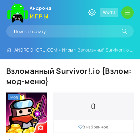
Андроид
ВОЙТИ
ИГРЫ
ANDROID-IGRU.COM
»
Игры
» Взломанный Survivor!.io {Взлом: мод-меню}
Взломанный Survivor!.io {Взлом:
мод-меню}
Мод
0
В избранное