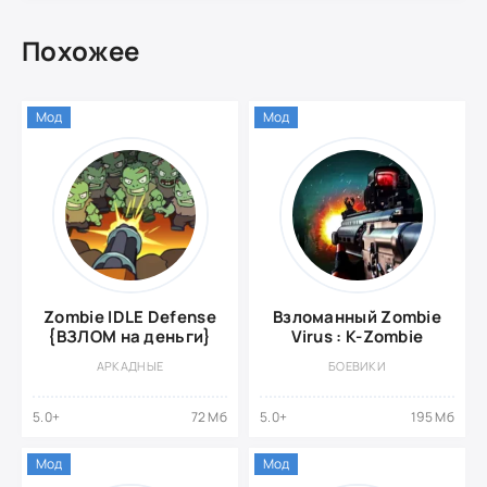
Похожее
Мод
Мод
Zombie IDLE Defense
Взломанный Zombie
{ВЗЛОМ на деньги}
Virus : K-Zombie
АРКАДНЫЕ
БОЕВИКИ
5.0+
72 Мб
5.0+
195 Мб
Мод
Мод