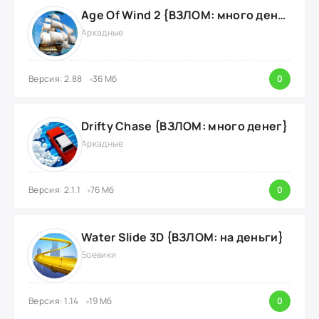
Age Of Wind 2 {ВЗЛОМ: много денег}
Аркадные
Версия: 2.88
36 Мб
0
Drifty Chase {ВЗЛОМ: много денег}
Аркадные
Версия: 2.1.1
76 Мб
0
Water Slide 3D {ВЗЛОМ: на деньги}
Боевики
Версия: 1.14
19 Мб
0