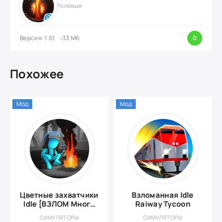
Ролевые
Версия: 1.61
33 Мб
0
Похожее
Мод
Мод
Цветные захватчики
Взломанная Idle
Idle [ВЗЛОМ Много
Raiway Tycoon
Денег]
СИМУЛЯТОРЫ
СИМУЛЯТОРЫ