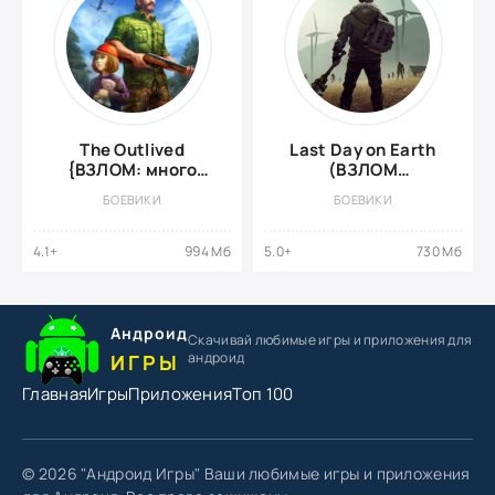
The Outlived
Last Day on Earth
{ВЗЛОМ: много
(ВЗЛОМ
денег}
Бесплатный крафт/
БОЕВИКИ
БОЕВИКИ
меню)
4.1+
994 Мб
5.0+
730 Мб
Андроид
Скачивай любимые игры
и приложения для
андроид
ИГРЫ
Главная
Игры
Приложения
Топ 100
© 2026 "Андроид Игры" Ваши любимые игры и приложения