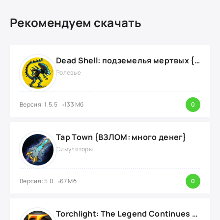
Рекомендуем скачать
Dead Shell: подземелья мертвых {ВЗЛОМ: на деньги}
Ролевые
Версия: 1.5.5
133 Мб
0
Tap Town {ВЗЛОМ: много денег}
Симуляторы
Версия: 5.0
67 Мб
0
Torchlight: The Legend Continues {ВЗЛОМ: Режим Бога}