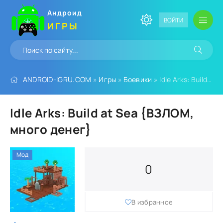
Андроид
ВОЙТИ
ИГРЫ
ANDROID-IGRU.COM
»
Игры
»
Боевики
» Idle Arks: Build at Sea {ВЗЛОМ, много денег}
Idle Arks: Build at Sea {ВЗЛОМ,
много денег}
Мод
0
В избранное