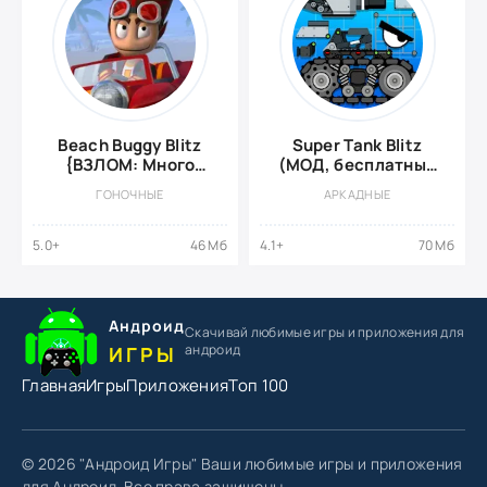
Beach Buggy Blitz
Super Tank Blitz
{ВЗЛОМ: Много
(МОД, бесплатные
денег}
вещи)
ГОНОЧНЫЕ
АРКАДНЫЕ
5.0+
46 Мб
4.1+
70 Мб
Андроид
Скачивай любимые игры
и приложения для
андроид
ИГРЫ
Главная
Игры
Приложения
Топ 100
© 2026 "Андроид Игры" Ваши любимые игры и приложения
для Андроид. Все права защищены.