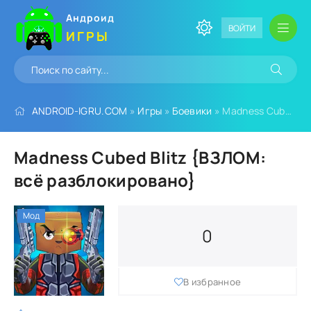
Андроид
ВОЙТИ
ИГРЫ
ANDROID-IGRU.COM
»
Игры
»
Боевики
» Madness Cubed Blitz {ВЗЛОМ: всё разблокировано}
Madness Cubed Blitz {ВЗЛОМ:
всё разблокировано}
Мод
0
В избранное