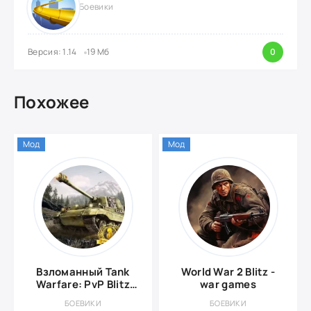
Боевики
Версия: 1.14
19 Мб
0
Похожее
Мод
Мод
Взломанный Tank
World War 2 Blitz -
Warfare: PvP Blitz
war games
Game
БОЕВИКИ
БОЕВИКИ