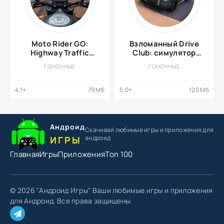
Moto Rider GO:
Взломанный Drive
Highway Traffic
Club: симулятор
{ВЗЛОМ: Много
парковки онлайн
ГОНОЧНЫЕ
ГОНОЧНЫЕ
денег}
4.1+
79 Мб
5.0+
120 Мб
Андроид
Скачивай любимые игры
и приложения для
андроид
ИГРЫ
Главная
Игры
Приложения
Топ 100
© 2026 "Андроид Игры" Ваши любимые игры и приложения
для Андроид. Все права защищены.