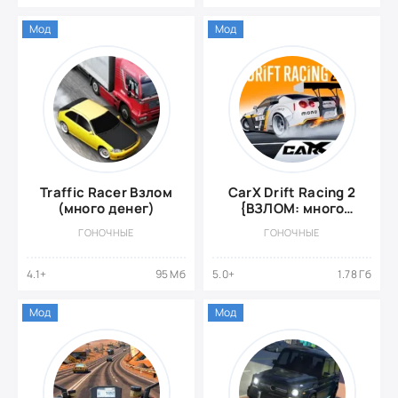
Мод
Мод
Traffic Racer Взлом
CarX Drift Racing 2
(много денег)
{ВЗЛОМ: много
денег}
ГОНОЧНЫЕ
ГОНОЧНЫЕ
4.1+
95 Мб
5.0+
1.78 Гб
Мод
Мод