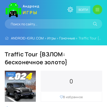
Андроид
ВОЙТИ
ИГРЫ
ANDROID-IGRU.COM
»
Игры
»
Гоночные
» Traffic Tour {ВЗЛОМ: бесконечное золото}
Traffic Tour {ВЗЛОМ:
бесконечное золото}
Мод
0
В избранное