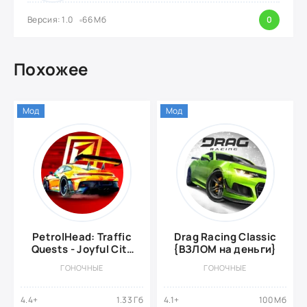
Версия: 1.0
66 Мб
0
Похожее
Мод
Мод
PetrolHead: Traffic
Drag Racing Classic
Quests - Joyful City
{ВЗЛОМ на деньги}
Driving (МОД, много
ГОНОЧНЫЕ
ГОНОЧНЫЕ
денег)
4.4+
1.33 Гб
4.1+
100 Мб