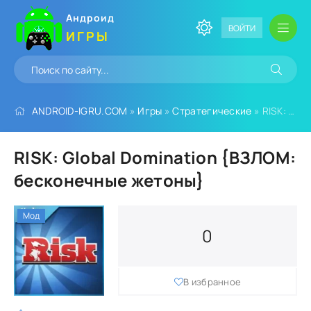
Андроид
ВОЙТИ
ИГРЫ
ANDROID-IGRU.COM
»
Игры
»
Стратегические
» RISK: Global Domination {ВЗЛОМ: бесконечные жетоны}
RISK: Global Domination {ВЗЛОМ:
бесконечные жетоны}
Мод
0
В избранное