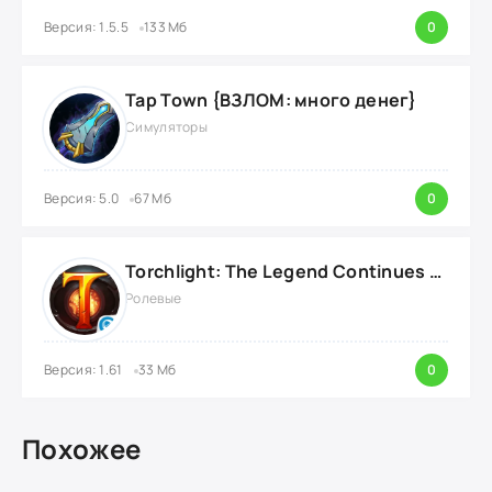
Версия: 1.5.5
133 Мб
0
Tap Town {ВЗЛОМ: много денег}
Симуляторы
Версия: 5.0
67 Мб
0
Torchlight: The Legend Continues {ВЗЛОМ: Режим Бога}
Ролевые
Версия: 1.61
33 Мб
0
Похожее