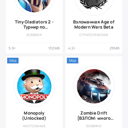
Tiny Gladiators 2 -
Взломанная Age of
Турнир по
Modern Wars Beta
единоборствам
БОЕВИКИ
СТРАТЕГИЧЕСКИЕ
{ВЗЛОМ: Меню}
5.0+
132 Мб
4.2+
29 Мб
Мод
Мод
Monopoly
Zombie Drift
(Unlocked)
{ВЗЛОМ: много
денег}
НАСТОЛЬНЫЕ
БОЕВИКИ