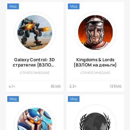
Мод
Мод
Galaxy Control: 3D
Kingdoms & Lords
стратегия {ВЗЛОМ:
{ВЗЛОМ на деньги}
высокий урон}
СТРАТЕГИЧЕСКИЕ
СТРАТЕГИЧЕСКИЕ
4.1+
85 Мб
2.3+
139 Мб
Мод
Мод