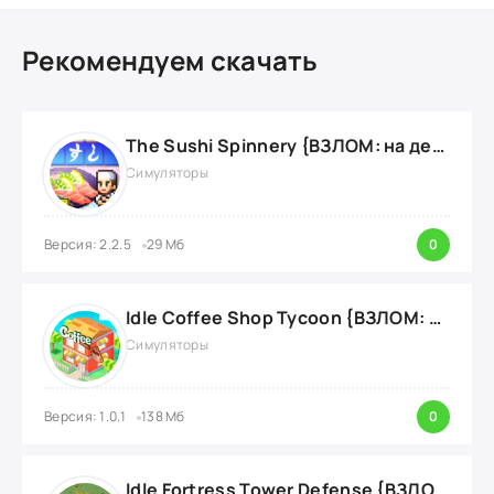
Рекомендуем скачать
The Sushi Spinnery {ВЗЛОМ: на деньги}
Симуляторы
Версия: 2.2.5
29 Мб
0
Idle Coffee Shop Tycoon {ВЗЛОМ: Много Денег}
Симуляторы
Версия: 1.0.1
138 Мб
0
Idle Fortress Tower Defense {ВЗЛОМ: много валюты}