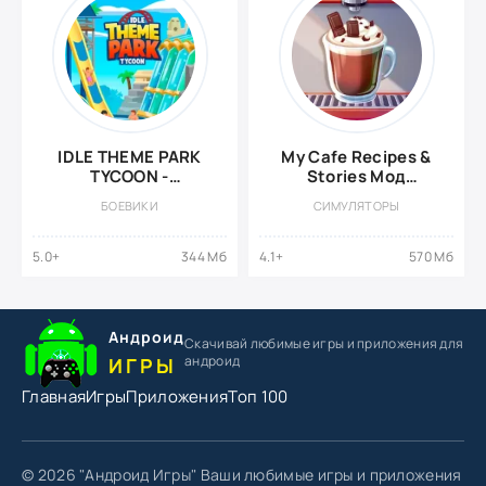
IDLE THEME PARK
My Cafe Recipes &
TYCOON -
Stories Мод
RECREATION GAME
{Увеличена
БОЕВИКИ
СИМУЛЯТОРЫ
{ВЗЛОМ:
Скорость}
Бесконечные
деньги}
5.0+
344 Мб
4.1+
570 Мб
Андроид
Скачивай любимые игры
и приложения для
андроид
ИГРЫ
Главная
Игры
Приложения
Топ 100
© 2026 "Андроид Игры" Ваши любимые игры и приложения