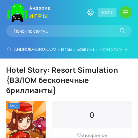
Андроид
ВОЙТИ
ИГРЫ
ANDROID-IGRU.COM
»
Игры
»
Боевики
» Hotel Story: Resort Simulation {ВЗЛОМ бесконечные бриллианты}
Hotel Story: Resort Simulation
{ВЗЛОМ бесконечные
бриллианты}
Мод
0
В избранное