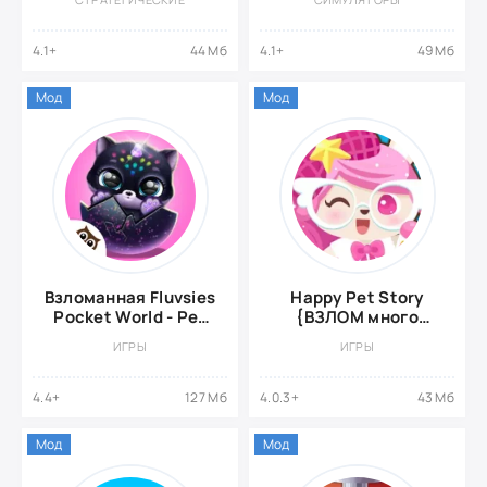
денег}
денег}
4.1+
44 Мб
4.1+
49 Мб
Мод
Мод
Взломанная Fluvsies
Happy Pet Story
Pocket World - Pet
{ВЗЛОМ много
Rescue & Care Story
монет}
ИГРЫ
ИГРЫ
4.4+
127 Мб
4.0.3+
43 Мб
Мод
Мод