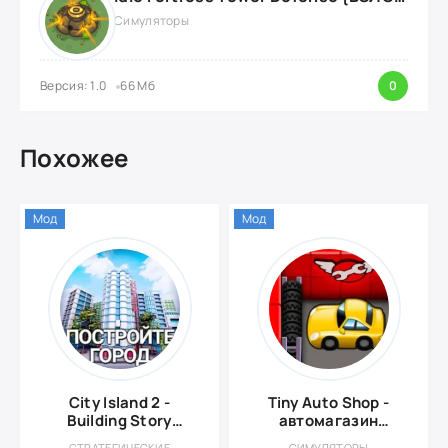
Симуляторы
Версия: 1.0
66 Мб
0
Похожее
Мод
Мод
City Island 2 -
Tiny Auto Shop -
Building Story
автомагазин
{ВЗЛОМ: Много
{ВЗЛОМ: много
СТРАТЕГИЧЕСКИЕ
СИМУЛЯТОРЫ