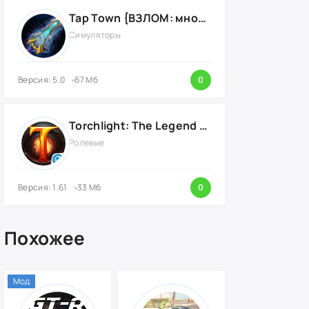
Tap Town {ВЗЛОМ: много денег}
Симуляторы
Версия: 5.0
67 Мб
0
Torchlight: The Legend Continues {ВЗЛОМ: Режим Бога}
Ролевые
Версия: 1.61
33 Мб
0
Похожее
Мод