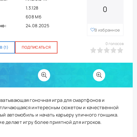
0
1.3.128
608 Мб
но:
24.08.2025
В избранное
0
голосов
 (1)
ПОДПИСАТЬСЯ
0
1
2
3
4
5
хватывающая гоночная игра для смартфонов и
отличающаяся интересным сюжетом и качественной
ый автомобиль и начать карьеру уличного гонщика.
е делает игру более приятной для игроков.