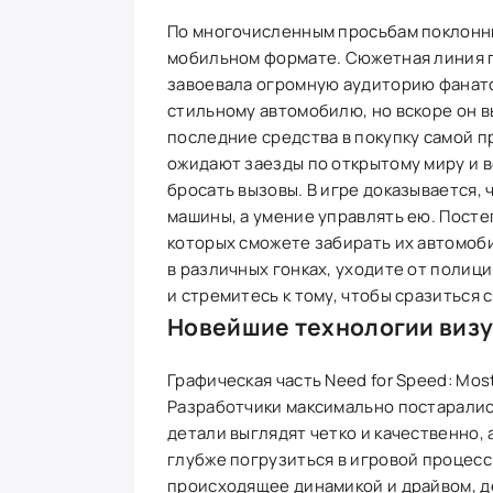
По многочисленным просьбам поклонни
мобильном формате. Сюжетная линия п
завоевала огромную аудиторию фанатов
стильному автомобилю, но вскоре он в
последние средства в покупку самой пр
ожидают заезды по открытому миру и в
бросать вызовы. В игре доказывается,
машины, а умение управлять ею. Посте
которых сможете забирать их автомоби
в различных гонках, уходите от полиц
и стремитесь к тому, чтобы сразиться
Новейшие технологии виз
Графическая часть Need for Speed: Mo
Разработчики максимально постаралис
детали выглядят четко и качественно,
глубже погрузиться в игровой процес
происходящее динамикой и драйвом, д