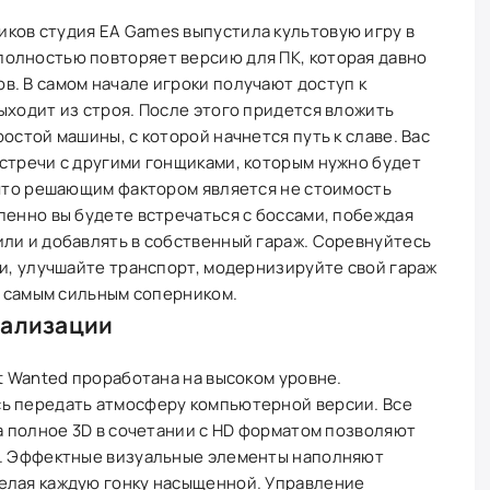
ков студия EA Games выпустила культовую игру в
олностью повторяет версию для ПК, которая давно
. В самом начале игроки получают доступ к
ыходит из строя. После этого придется вложить
остой машины, с которой начнется путь к славе. Вас
стречи с другими гонщиками, которым нужно будет
 что решающим фактором является не стоимость
пенно вы будете встречаться с боссами, побеждая
ли и добавлять в собственный гараж. Соревнуйтесь
ии, улучшайте транспорт, модернизируйте свой гараж
 с самым сильным соперником.
уализации
st Wanted проработана на высоком уровне.
ь передать атмосферу компьютерной версии. Все
 а полное 3D в сочетании с HD форматом позволяют
с. Эффектные визуальные элементы наполняют
елая каждую гонку насыщенной. Управление