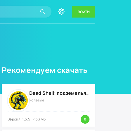
ВОЙТИ
Рекомендуем скачать
Dead Shell: подземелья мертвых {ВЗЛОМ: на деньги}
Ролевые
Версия: 1.5.5
133 Мб
0