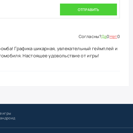
ОТПРАВИТЬ
Да
0
Нет
0
 бомба! Графика шикарная, увлекательный геймплей и
томобиля. Настоящее удовольствие от игры!
е игры
 андроид