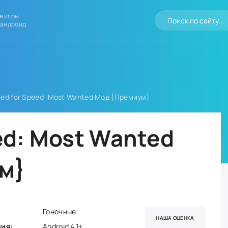
е игры
 андроид
ed for Speed: Most Wanted Мод {Премиум}
ed: Most Wanted
м}
Гоночные
НАША ОЦЕНКА
ния:
Android 4.1+