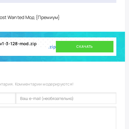
Most Wanted Мод {Премиум}
v1-3-128-mod.zip
.zip
СКАЧАТЬ
нтария. Комментарии модерируются!