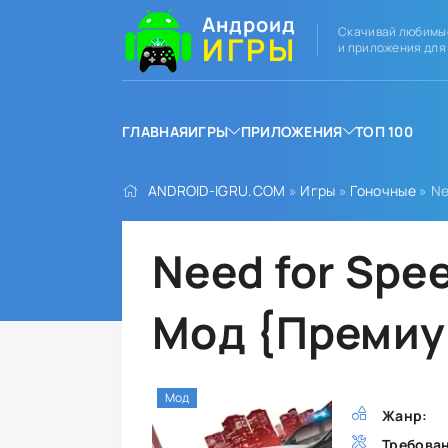
Андроид
Скачивай любимы
ИГРЫ
и приложения для
ГЛАВНАЯ
ИГРЫ
ПРИЛОЖЕНИЯ
ТОП 100
ANDROID-IGRU.COM
»
Игры
»
Гоночные
» Ne
Need for Spe
Мод {Премиу
Мод
Жанр:
Требова