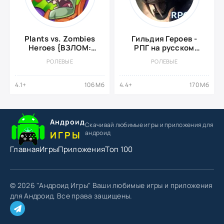
Plants vs. Zombies
Гильдия Героев -
Heroes {ВЗЛОМ:
РПГ на русском
неограниченные
{МОД, бесплатные
РОЛЕВЫЕ
РОЛЕВЫЕ
ходы}
покупки}
4.1+
106 Мб
4.4+
170 Мб
Андроид
Скачивай любимые игры
и приложения для
андроид
ИГРЫ
Главная
Игры
Приложения
Топ 100
© 2026 "Андроид Игры" Ваши любимые игры и приложения
для Андроид. Все права защищены.