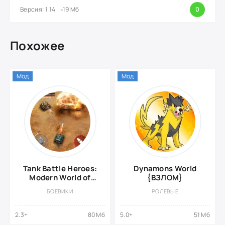
Версия: 1.14
19 Мб
0
Похожее
Мод
Мод
Tank Battle Heroes:
Dynamons World
Modern World of
{ВЗЛОМ}
Shooting, WW2
БОЕВИКИ
РОЛЕВЫЕ
{ВЗЛОМ: Много
денег}
2.3+
80 Мб
5.0+
51 Мб