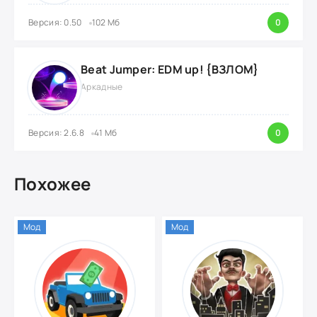
Версия: 0.50
102 Мб
0
Beat Jumper: EDM up! {ВЗЛОМ}
Аркадные
Версия: 2.6.8
41 Мб
0
Похожее
Мод
Мод