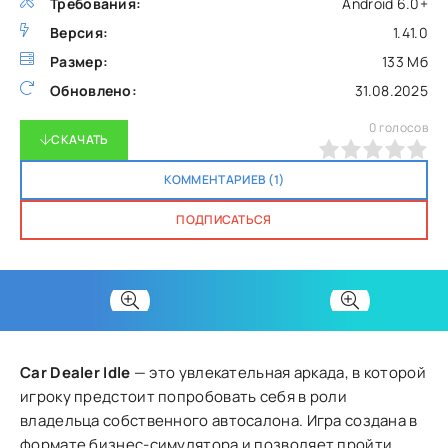
Требования:
Android 6.0+
Версия:
1.41.0
Размер:
133 Мб
Обновлено:
31.08.2025
0
голосов
СКАЧАТЬ
0
1
2
3
4
5
КОММЕНТАРИЕВ (1)
ПОДПИСАТЬСЯ
Car Dealer Idle
— это увлекательная аркада, в которой
игроку предстоит попробовать себя в роли
владельца собственного автосалона. Игра создана в
формате бизнес-симулятора и позволяет пройти