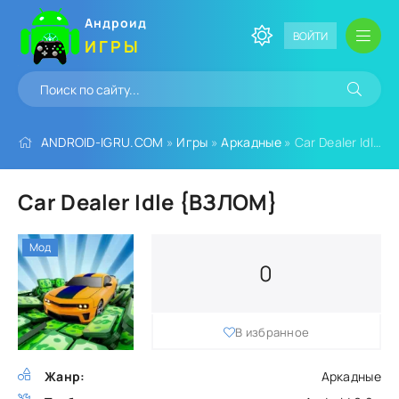
Андроид
ВОЙТИ
ИГРЫ
ANDROID-IGRU.COM
»
Игры
»
Аркадные
» Car Dealer Idle {ВЗЛОМ}
Car Dealer Idle {ВЗЛОМ}
Мод
0
В избранное
Жанр:
Аркадные