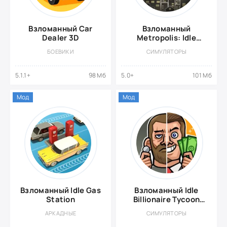
Взломанный Car
Взломанный
Dealer 3D
Metropolis: Idle
Tycoon
БОЕВИКИ
СИМУЛЯТОРЫ
5.1.1+
98 Мб
5.0+
101 Мб
Мод
Мод
Взломанный Idle Gas
Взломанный Idle
Station
Billionaire Tycoon
{Взлом: Много
АРКАДНЫЕ
СИМУЛЯТОРЫ
денег}