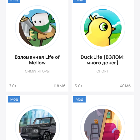
Взломанная Life of
Duck Life {ВЗЛОМ:
Mellow
много денег}
СИМУЛЯТОРЫ
СПОРТ
7.0+
118 Мб
5.0+
40 Мб
Мод
Мод