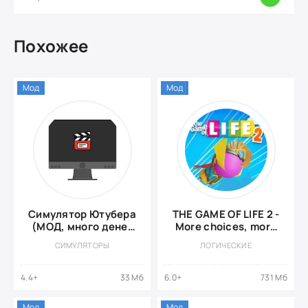
Похожее
Мод
Мод
Симулятор Ютубера
THE GAME OF LIFE 2 -
(МОД, много денег
More choices, more
и подписчиков)
freedom! {МОД,
СИМУЛЯТОРЫ
ЛОГИЧЕСКИЕ
платный контент}
4.4+
33 Мб
6.0+
731 Мб
Мод
Мод