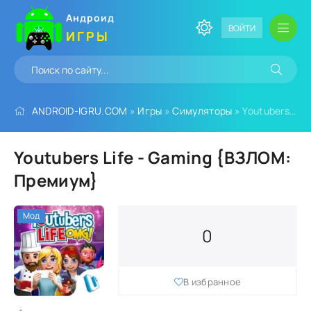
Андроид
ВОЙТИ
ИГРЫ
ANDROID-IGRU.COM
»
Игры
»
Симуляторы
» Youtubers Life - Gaming {ВЗЛОМ: Премиум}
Youtubers Life - Gaming {ВЗЛОМ:
Премиум}
Мод
0
В избранное