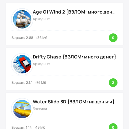
Age Of Wind 2 {ВЗЛОМ: много денег}
Аркадные
Версия: 2.88
36 Мб
0
Drifty Chase {ВЗЛОМ: много денег}
Аркадные
Версия: 2.1.1
76 Мб
2
Water Slide 3D {ВЗЛОМ: на деньги}
Боевики
Версия: 1.14
19 Мб
0