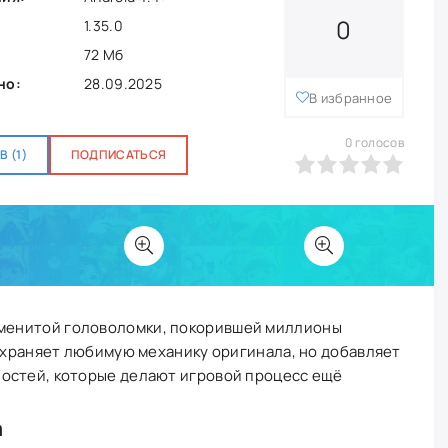
0
1.35.0
72 Мб
но:
28.09.2025
В избранное
0
голосов
 (1)
ПОДПИСАТЬСЯ
0
1
2
3
4
5
менитой головоломки, покорившей миллионы
сохраняет любимую механику оригинала, но добавляет
остей, которые делают игровой процесс ещё
а