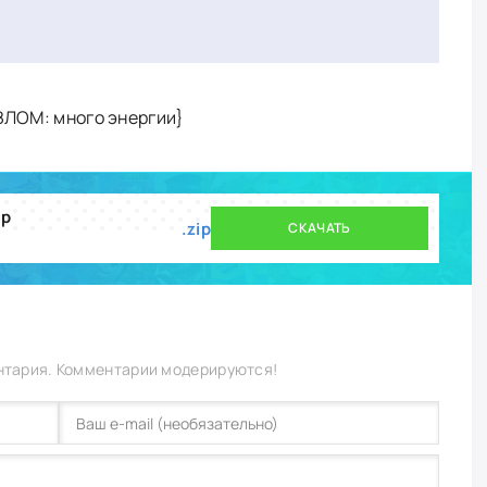
ВЗЛОМ: много энергии}
ip
.zip
СКАЧАТЬ
нтария. Комментарии модерируются!