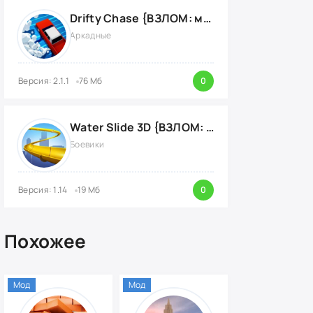
Drifty Chase {ВЗЛОМ: много денег}
Аркадные
Версия: 2.1.1
76 Мб
0
Water Slide 3D {ВЗЛОМ: на деньги}
Боевики
Версия: 1.14
19 Мб
0
Похожее
Мод
Мод