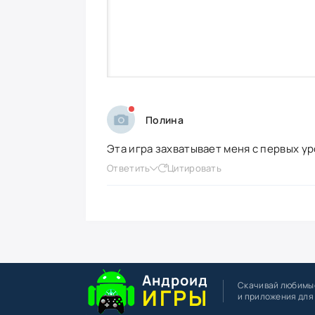
Полина
Эта игра захватывает меня с первых у
Ответить
Цитировать
Андроид
Скачивай любимы
ИГРЫ
и приложения для