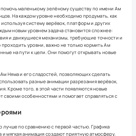
— помочь маленькому зелёному существу по имени Ам
цов. На каждом уровне необходимо продумать, как
, используя систему верёвок, платформ и других
аждым новым уровнем задача становится сложнее:
вия и движущиеся механизмы, требующие точности и
 проходить уровни, важно не только кормить Ам
нные на пути к цели. Они помогут открывать новые
 Ам Няма и его сладостей, позволяющих сделать
спользовать разные анимации разрезания верёвок,
я. Кроме того, в этой части появляются новые
т своими особенностями и помогает справляться с
ероями
но лучше по сравнению с первой частью. Графика
та и мягкая анимация создают приятную атмосферу.