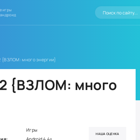
е игры
 андроид
2 {ВЗЛОМ: много энергии}
 2 {ВЗЛОМ: много
Игры
НАША ОЦЕНКА
ния:
Android 4.4+