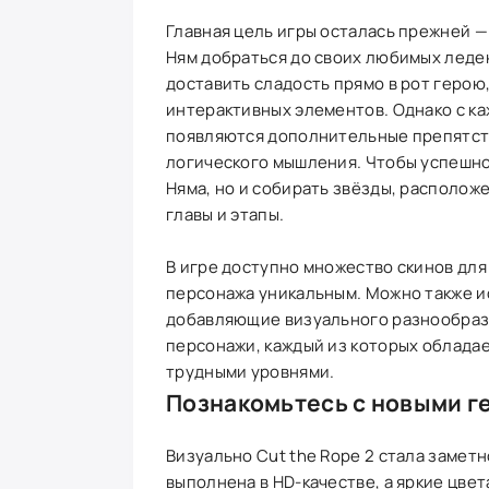
Главная цель игры осталась прежней 
Ням добраться до своих любимых леден
доставить сладость прямо в рот герою
интерактивных элементов. Однако с к
появляются дополнительные препятст
логического мышления. Чтобы успешно
Няма, но и собирать звёзды, расположе
главы и этапы.
В игре доступно множество скинов для
персонажа уникальным. Можно также и
добавляющие визуального разнообрази
персонажи, каждый из которых обладае
трудными уровнями.
Познакомьтесь с новыми г
Визуально Cut the Rope 2 стала замет
выполнена в HD-качестве, а яркие цве