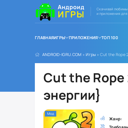
Андроид
Скачивай любимы
ИГРЫ
и приложения для
ГЛАВНАЯ
ИГРЫ
ПРИЛОЖЕНИЯ
ТОП 100
ANDROID-IGRU.COM
»
Игры
» Cut the Rope 
Cut the Rope
энергии}
Мод
Жанр:
Требова