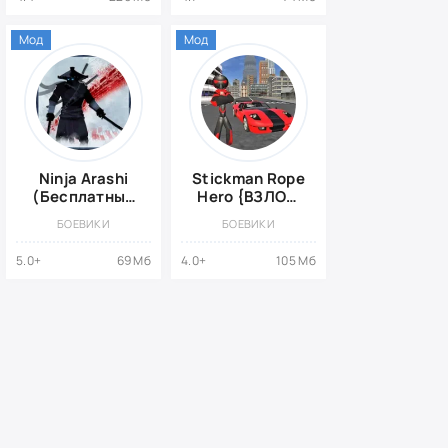
Мод
Мод
Ninja Arashi
Stickman Rope
(Бесплатные
Hero {ВЗЛОМ
Покупки)
много денег}
БОЕВИКИ
БОЕВИКИ
5.0+
69 Мб
4.0+
105 Мб