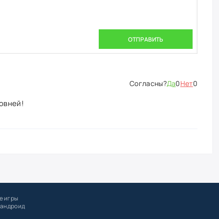
ОТПРАВИТЬ
Да
0
Нет
0
ровней!
е игры
 андроид