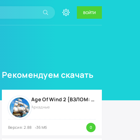
ВОЙТИ
Рекомендуем скачать
Age Of Wind 2 {ВЗЛОМ: много денег}
Аркадные
Версия: 2.88
36 Мб
0