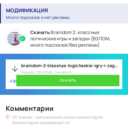
МОДИФИКАЦИЯ
Много подсказок и нет рекламы.
Скачать
Braindom 2: классные
логические игры и загадки {ВЗЛОМ,
много подсказок/без рекламы}
braindom-2-klassnye-logicheskie-igry-i-zagadki-v1-7-9-mod.zip
Размер: 158.49 Mb, Скачали 0
.zip
СКАЧАТЬ
Комментарии
50 знаков - минимальная длина комментария.
Комментарии модерируются!