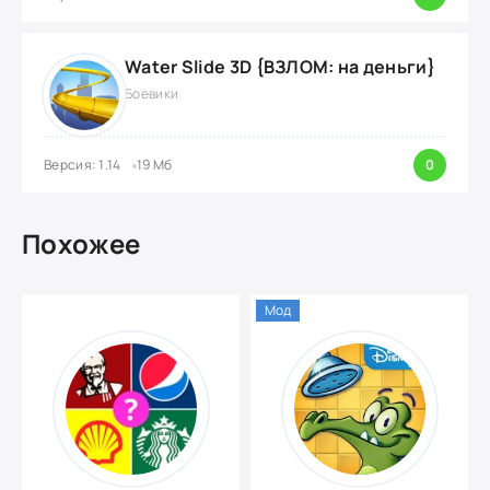
Water Slide 3D {ВЗЛОМ: на деньги}
Боевики
Версия: 1.14
19 Мб
0
Похожее
Мод