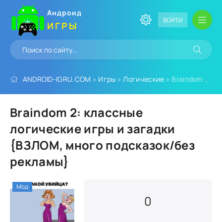
Андроид
ВОЙТИ
ИГРЫ
ANDROID-IGRU.COM
»
Игры
»
Логические
» Braindom 2: классные логические игры и загадки {ВЗЛОМ, много подсказок/без рекламы}
Braindom 2: классные
логические игры и загадки
{ВЗЛОМ, много подсказок/без
рекламы}
Мод
0