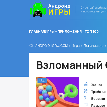
Андроид
Скачивай любимы
ИГРЫ
и приложения для
ГЛАВНАЯ
ИГРЫ
ПРИЛОЖЕНИЯ
ТОП 100
ANDROID-IGRU.COM
»
Игры
»
Логические
»
Взломанный G
Мод
Жанр:
Требова
Версия:
Размер: