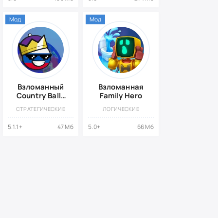
Мод
Мод
Взломанный
Взломанная
Country Balls
Family Hero
Io: Battle
СТРАТЕГИЧЕСКИЕ
ЛОГИЧЕСКИЕ
Arena
5.1.1+
47 Мб
5.0+
66 Мб