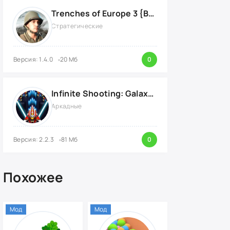
Trenches of Europe 3 {ВЗЛОМ: много денег}
Стратегические
Версия: 1.4.0
20 Мб
0
Infinite Shooting: Galaxy Attack {ВЗЛОМ: Бесплатные Покупки}
Аркадные
Версия: 2.2.3
81 Мб
0
Похожее
Мод
Мод