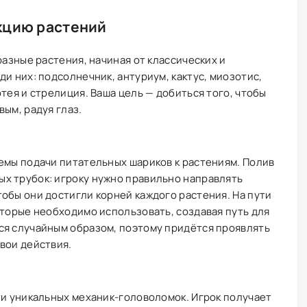
кцию растений
разные растения, начиная от классических и
и них: подсолнечник, антуриум, кактус, миозотис,
тея и стрелиция. Ваша цель — добиться того, чтобы
ым, радуя глаз.
емы подачи питательных шариков к растениям. Полив
х трубок: игроку нужно правильно направлять
обы они достигли корней каждого растения. На пути
оторые необходимо использовать, создавая путь для
ся случайным образом, поэтому придётся проявлять
вои действия.
ти уникальных механик-головоломок. Игрок получает