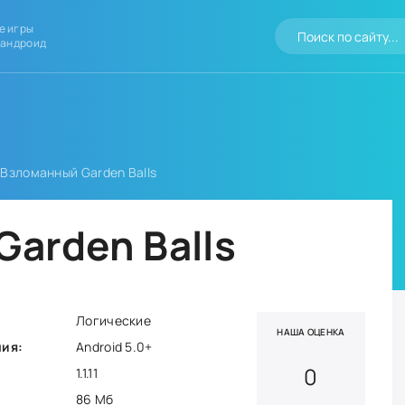
е игры
 андроид
 Взломанный Garden Balls
arden Balls
Логические
НАША ОЦЕНКА
ния:
Android 5.0+
0
1.1.11
86 Мб