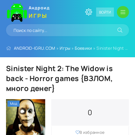
Андроид
ВОЙТИ
ИГРЫ
ANDROID-IGRU.COM
»
Игры
»
Боевики
» Sinister Night 2: The Widow is back - Horror games {ВЗЛОМ, много денег}
Sinister Night 2: The Widow is
back - Horror games {ВЗЛОМ,
много денег}
Мод
0
В избранное