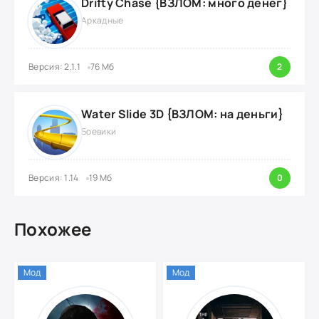
Drifty Chase {ВЗЛОМ: много денег}
Аркадные
Версия: 2.1.1
76 Мб
2
Water Slide 3D {ВЗЛОМ: на деньги}
Боевики
Версия: 1.14
19 Мб
0
Похожее
Мод
Мод