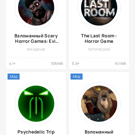
Взломанный Scary
The Last Room :
Horror Games: Evil
Horror Game
Forest Ghost Escape
АРКАДНЫЕ
ЛОГИЧЕСКИЕ
4.1+
106 Мб
5.0+
141 Мб
Мод
Мод
Psychedelic Trip
Взломанный