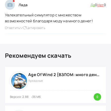
Лада
Да
0
Нет
0
Увлекательный симулятор с множеством
возможностей благодаря моду на много денег!
Ответить
Цитировать
Рекомендуем скачать
Age Of Wind 2 {ВЗЛОМ: много денег}
Аркадные
Версия: 2.88
36 Мб
0