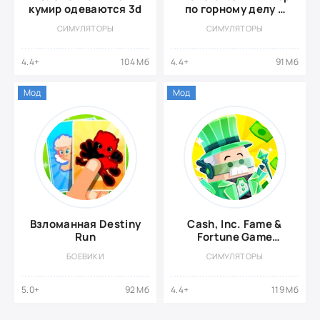
кумир одеваются 3d
по горному делу и
крафтингу {ВЗЛОМ:
СИМУЛЯТОРЫ
СИМУЛЯТОРЫ
много валюты}
4.4+
104 Мб
4.4+
91 Мб
Мод
Мод
Взломанная Destiny
Cash, Inc. Fame &
Run
Fortune Game
{ВЗЛОМ на деньги}
БОЕВИКИ
СИМУЛЯТОРЫ
5.0+
92 Мб
4.4+
119 Мб