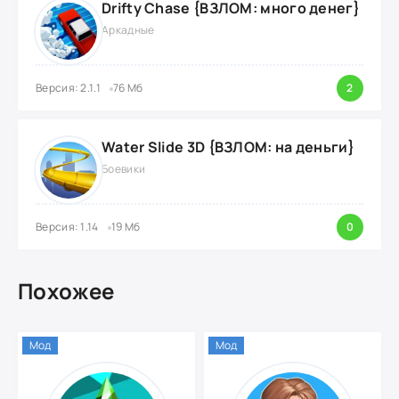
Drifty Chase {ВЗЛОМ: много денег}
Аркадные
Версия: 2.1.1
76 Мб
2
Water Slide 3D {ВЗЛОМ: на деньги}
Боевики
Версия: 1.14
19 Мб
0
Похожее
Мод
Мод