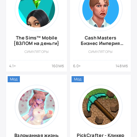
The Sims™ Mobile
Cash Masters
{ВЗЛОМ на деньги}
Бизнес Империя
(ВЗЛОМ Много
СИМУЛЯТОРЫ
СИМУЛЯТОРЫ
Денег)
4.1+
160 Мб
6.0+
148 Мб
Мод
Мод
Взломанная жизнь
PickCrafter - Кликер