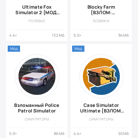
Ultimate Fox
Blocky Farm
Simulator 2 {МОД,
{ВЗЛОМ:
мод-меню}
бесконечные
РОЛЕВЫЕ
БОЕВИКИ
деньги}
4.4+
132 Мб
5.0+
94 Мб
Мод
Мод
Взломанный Police
Case Simulator
Patrol Simulator
Ultimate {ВЗЛОМ:
Бесплатные
СИМУЛЯТОРЫ
СИМУЛЯТОРЫ
покупки}
5.0+
86 Мб
4.4+
50 Мб