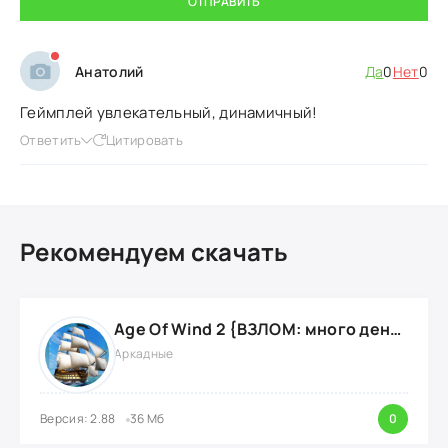
ОТПРАВИТЬ
Анатолий
Да
0
Нет
0
Геймплей увлекательный, динамичный!
Ответить
Цитировать
Рекомендуем скачать
Age Of Wind 2 {ВЗЛОМ: много денег}
Аркадные
Версия: 2.88
36 Мб
0