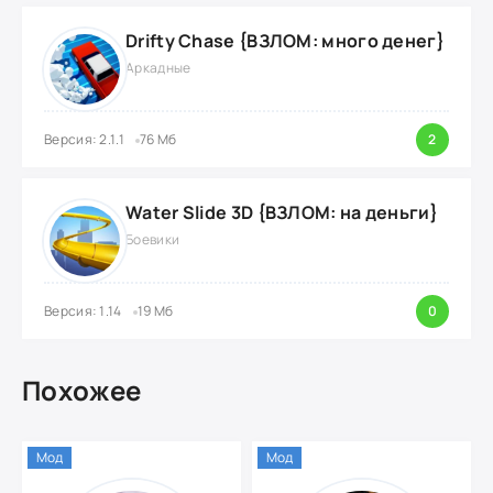
Drifty Chase {ВЗЛОМ: много денег}
Аркадные
Версия: 2.1.1
76 Мб
2
Water Slide 3D {ВЗЛОМ: на деньги}
Боевики
Версия: 1.14
19 Мб
0
Похожее
Мод
Мод