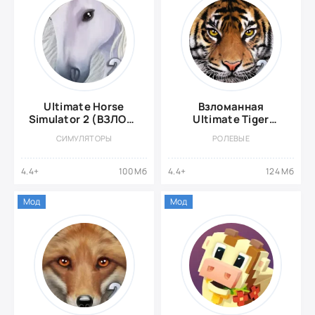
Ultimate Horse
Взломанная
Simulator 2 (ВЗЛОМ,
Ultimate Tiger
меню модов)
Simulator 2
СИМУЛЯТОРЫ
РОЛЕВЫЕ
4.4+
100 Мб
4.4+
124 Мб
Мод
Мод