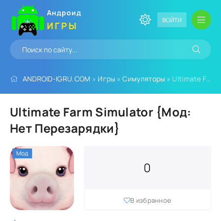
Андроид
ВОЙТИ
ИГРЫ
ANDROID-IGRU.COM
»
Игры
»
Симуляторы
» Ultimate Farm Simulator {Мод: Нет Перезарядки}
Ultimate Farm Simulator {Мод:
Нет Перезарядки}
Мод
0
В избранное