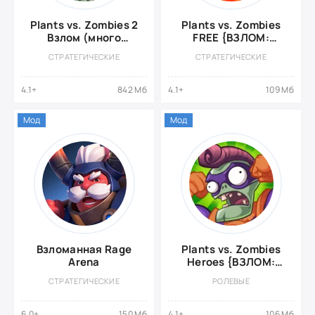
Plants vs. Zombies 2
Plants vs. Zombies
Взлом (много
FREE {ВЗЛОМ:
денег)
Много монет}
СТРАТЕГИЧЕСКИЕ
СТРАТЕГИЧЕСКИЕ
4.1+
842 Мб
4.1+
109 Мб
Мод
Мод
Взломанная Rage
Plants vs. Zombies
Arena
Heroes {ВЗЛОМ:
неограниченные
СТРАТЕГИЧЕСКИЕ
РОЛЕВЫЕ
ходы}
6.0+
150 Мб
4.1+
106 Мб