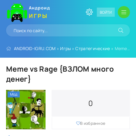
Андроид
ВОЙТИ
ИГРЫ
ANDROID-IGRU.COM
»
Игры
»
Стратегические
» Meme vs Rage {ВЗЛОМ много денег}
Meme vs Rage {ВЗЛОМ много
денег}
Мод
0
В избранное