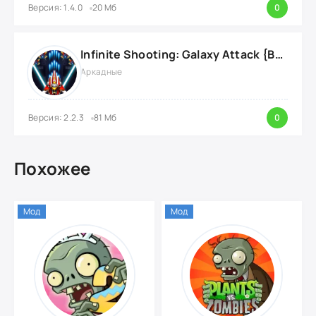
Версия: 1.4.0
20 Мб
0
Infinite Shooting: Galaxy Attack {ВЗЛОМ: Бесплатные Покупки}
Аркадные
Версия: 2.2.3
81 Мб
0
Похожее
Мод
Мод