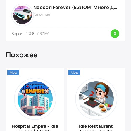
Neodori Forever {ВЗЛОМ: Много Денег}
Гоночные
Версия: 1.3.8
137 Мб
0
Похожее
Мод
Мод
Hospital Empire - Idle
Idle Restaurant