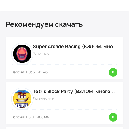
Рекомендуем скачать
Super Arcade Racing {ВЗЛОМ: много золотых монет}
Гоночные
Версия: 1.033
11 Мб
0
Tetris Block Party {ВЗЛОМ: много денег}
Логические
Версия: 1.8.0
188 Мб
0