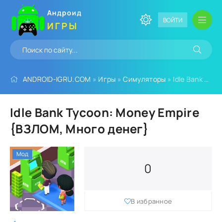
Андроид
ВОЙТИ
ИГРЫ
ANDROID-IGRU.COM
»
Игры
»
Симуляторы
» Idle Bank Tycoon: Money Empire {ВЗЛОМ, Много денег}
Idle Bank Tycoon: Money Empire
{ВЗЛОМ, Много денег}
Мод
0
В избранное