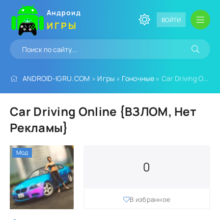
Андроид
ВОЙТИ
ИГРЫ
ANDROID-IGRU.COM
»
Игры
»
Гоночные
» Car Driving Online {ВЗЛОМ, Нет Рекламы}
Car Driving Online {ВЗЛОМ, Нет
Рекламы}
Мод
0
В избранное