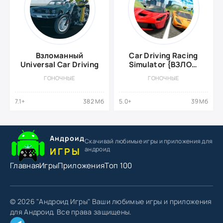
Взломанный
Car Driving Racing
Universal Car Driving
Simulator {ВЗЛОМ
на деньги}
ГОНОЧНЫЕ
ГОНОЧНЫЕ
7.1+
382 Мб
5.0+
39 Мб
Андроид
Скачивай любимые игры
и приложения для
андроид
ИГРЫ
Главная
Игры
Приложения
Топ 100
© 2026 "Андроид Игры" Ваши любимые игры и приложения
для Андроид. Все права защищены.