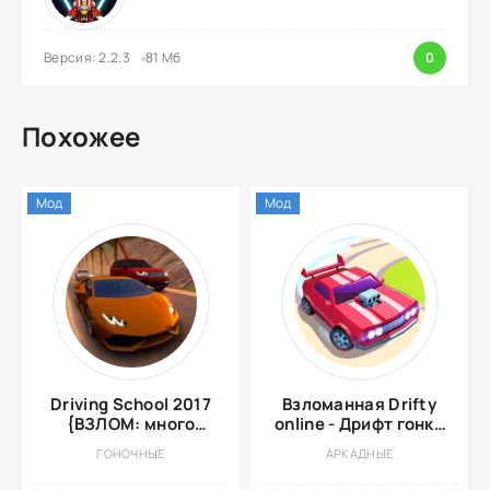
Версия: 2.2.3
81 Мб
0
Похожее
Мод
Мод
Driving School 2017
Взломанная Drifty
{ВЗЛОМ: много
online - Дрифт гонки
денег}
онлайн
ГОНОЧНЫЕ
АРКАДНЫЕ