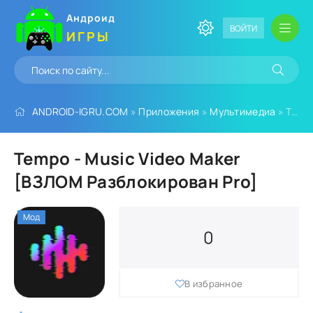
Андроид
ВОЙТИ
ИГРЫ
ANDROID-IGRU.COM
»
Приложения
»
Мультимедиа
» Tempo - Music Video Maker [ВЗЛОМ Разблокирован Pro]
Tempo - Music Video Maker
[ВЗЛОМ Разблокирован Pro]
Мод
0
В избранное