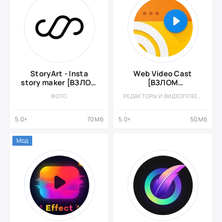
StoryArt - Insta
Web Video Cast
story maker [ВЗЛОМ
[ВЗЛОМ
Разблокирован
Разблокирован
ФОТО
РЕДАКТОРЫ И ВИДЕОПЛЕЕРЫ
PRO]
Премиум]
5.0+
70 Мб
5.0+
50 Мб
Мод