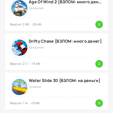
Age Of Wind 2 {ВЗЛОМ: много денег}
Аркадные
Версия: 2.88
36 Мб
0
Drifty Chase {ВЗЛОМ: много денег}
Аркадные
Версия: 2.1.1
76 Мб
2
Water Slide 3D {ВЗЛОМ: на деньги}
Боевики
Версия: 1.14
19 Мб
0