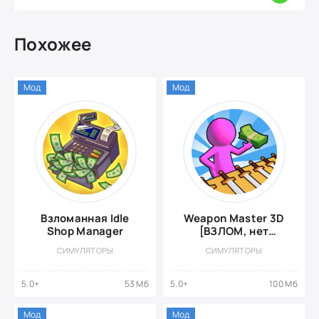
Похожее
Мод
Мод
Взломанная Idle
Weapon Master 3D
Shop Manager
[ВЗЛОМ, нет
рекламы]
СИМУЛЯТОРЫ
СИМУЛЯТОРЫ
5.0+
53 Мб
5.0+
100 Мб
Мод
Мод