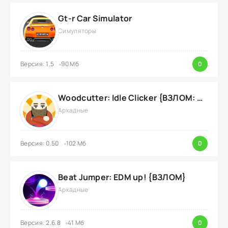
Gt-r Car Simulator
Симуляторы
Версия: 1.5
90 Мб
0
Woodcutter: Idle Clicker {ВЗЛОМ: Много Ресурсов}
Аркадные
Версия: 0.50
102 Мб
0
Beat Jumper: EDM up! {ВЗЛОМ}
Аркадные
Версия: 2.6.8
41 Мб
0