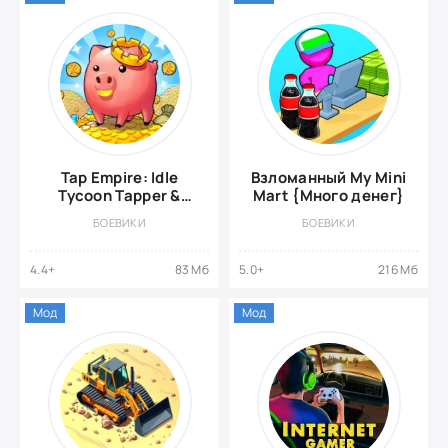
Tap Empire: Idle
Взломанный My Mini
Tycoon Tapper &
Mart {Много денег}
Business Sim Game
БОЕВИКИ
БОЕВИКИ
{ВЗЛОМ:
бесконечные
драгоценные
4.4+
83 Мб
5.0+
216 Мб
камни}
Мод
Мод