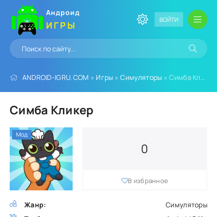
Андроид
ВОЙТИ
ИГРЫ
ANDROID-IGRU.COM
»
Игры
»
Симуляторы
» Симба Кликер
Симба Кликер
Мод
0
В избранное
Жанр:
Симуляторы