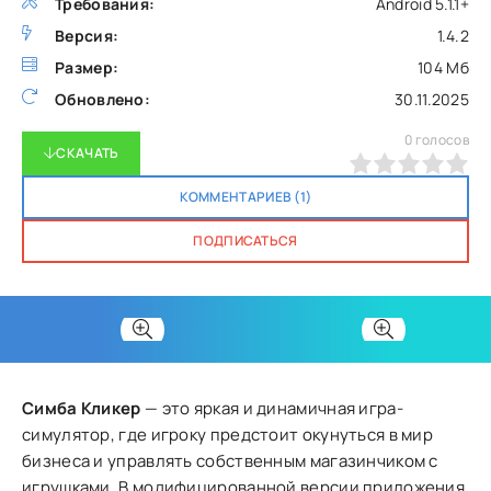
Требования:
Android 5.1.1+
Версия:
1.4.2
Размер:
104 Мб
Обновлено:
30.11.2025
0
голосов
СКАЧАТЬ
0
1
2
3
4
5
КОММЕНТАРИЕВ (1)
ПОДПИСАТЬСЯ
Симба Кликер
— это яркая и динамичная игра-
симулятор, где игроку предстоит окунуться в мир
бизнеса и управлять собственным магазинчиком с
игрушками. В модифицированной версии приложения