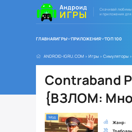
Андроид
Скачивай любимы
ИГРЫ
и приложения для
ГЛАВНАЯ
ИГРЫ
ПРИЛОЖЕНИЯ
ТОП 100
ANDROID-IGRU.COM
»
Игры
»
Симуляторы
»
Contraband P
{ВЗЛОМ: Мно
Мод
Жанр:
Требова