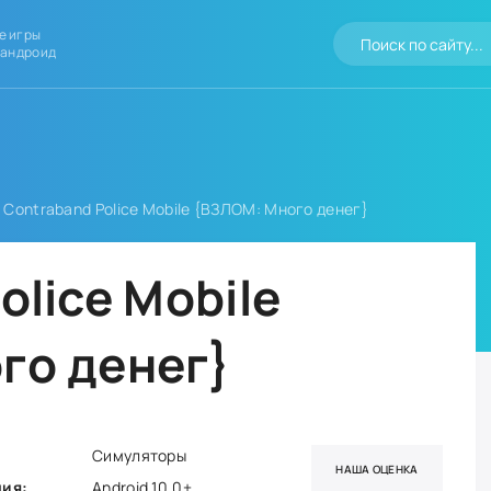
е игры
 андроид
 Contraband Police Mobile {ВЗЛОМ: Много денег}
olice Mobile
го денег}
Симуляторы
НАША ОЦЕНКА
ния:
Android 10.0+