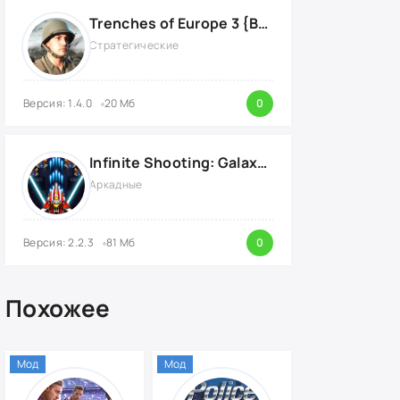
Trenches of Europe 3 {ВЗЛОМ: много денег}
Стратегические
Версия: 1.4.0
20 Мб
0
Infinite Shooting: Galaxy Attack {ВЗЛОМ: Бесплатные Покупки}
Аркадные
Версия: 2.2.3
81 Мб
0
Похожее
Мод
Мод