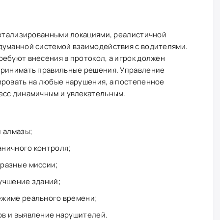
 детализированными локациями, реалистичной
думанной системой взаимодействия с водителями.
ебуют внесения в протокол, а игрок должен
принимать правильные решения. Управление
ировать на любые нарушения, а постепенное
есс динамичным и увлекательным.
и алмазы;
аничного контроля;
бразные миссии;
учшение зданий;
ежиме реального времени;
ов и выявление нарушителей.