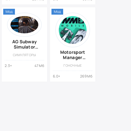
Мод
Мод
AG Subway
Simulator
Mobile
Motorsport
СИМУЛЯТОРЫ
{ВЗЛОМ:
Manager
полная
Mobile 3
2.3+
47 Мб
ГОНОЧНЫЕ
версия}
6.0+
269 Мб