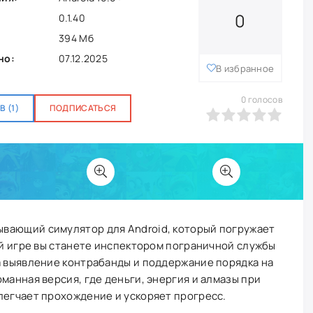
0
0.1.40
394 Мб
но:
07.12.2025
В избранное
0
голосов
 (1)
ПОДПИСАТЬСЯ
0
1
2
3
4
5
ывающий симулятор для Android, который погружает
той игре вы станете инспектором пограничной службы
а выявление контрабанды и поддержание порядка на
манная версия, где деньги, энергия и алмазы при
легчает прохождение и ускоряет прогресс.