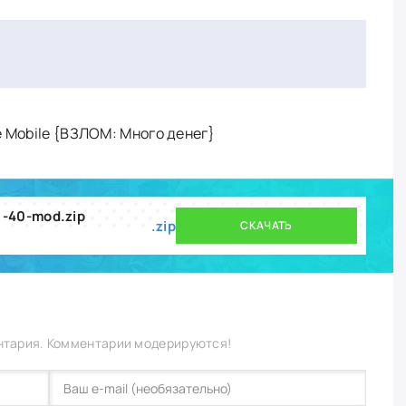
e Mobile {ВЗЛОМ: Много денег}
1-40-mod.zip
.zip
СКАЧАТЬ
нтария. Комментарии модерируются!