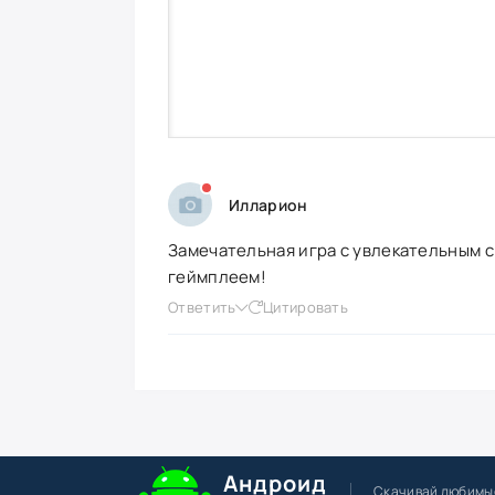
Илларион
Замечательная игра с увлекательным 
геймплеем!
Ответить
Цитировать
Андроид
Скачивай любимы