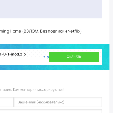
oming Home {ВЗЛОМ, Без подписки Netflix}
1-0-1-mod.zip
.zip
СКАЧАТЬ
нтария. Комментарии модерируются!