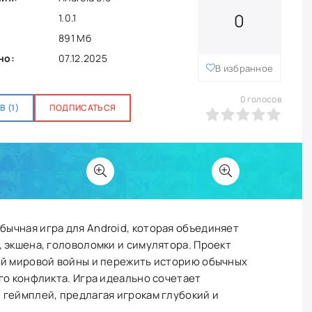
0
1.0.1
891 Мб
но:
07.12.2025
В избранное
0
голосов
 (1)
ПОДПИСАТЬСЯ
0
1
2
3
4
5
бычная игра для Android, которая объединяет
 экшена, головоломки и симулятора. Проект
ой мировой войны и пережить историю обычных
го конфликта. Игра идеально сочетает
 геймплей, предлагая игрокам глубокий и