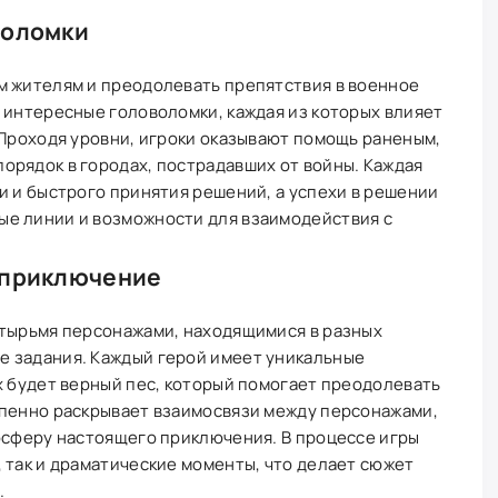
воломки
м жителям и преодолевать препятствия в военное
 интересные головоломки, каждая из которых влияет
 Проходя уровни, игроки оказывают помощь раненым,
орядок в городах, пострадавших от войны. Каждая
и и быстрого принятия решений, а успехи в решении
е линии и возможности для взаимодействия с
 приключение
етырьмя персонажами, находящимися в разных
 задания. Каждый герой имеет уникальные
х будет верный пес, который помогает преодолевать
епенно раскрывает взаимосвязи между персонажами,
осферу настоящего приключения. В процессе игры
 так и драматические моменты, что делает сюжет
.