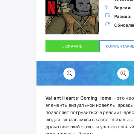
Версия:
Размер:
Обновле
СКАЧАТЬ
КОММЕНТАРИЕВ
Valiant Hearts: Coming Home
— это нео
элементы визуальной новеллы, аркады,
позволяет погрузиться в реалии Перв
людей, оказавшихся в хаосе глобально
драматический сюжет и увлекательный
эмоциональный опыт.