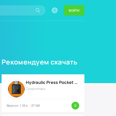
ВОЙТИ
Рекомендуем скачать
Hydraulic Press Pocket {ВЗЛОМ: бесконечные деньги}
Симуляторы
Версия: 1.054
37 Мб
0