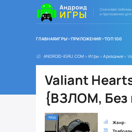
Андроид
Скачивай любимы
ИГРЫ
и приложения для
ГЛАВНАЯ
ИГРЫ
ПРИЛОЖЕНИЯ
ТОП 100
ANDROID-IGRU.COM
»
Игры
»
Аркадные
» Va
Valiant Hear
{ВЗЛОМ, Без 
Мод
Жанр:
Требова