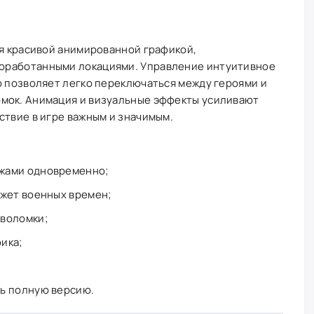
ся красивой анимированной графикой,
оработанными локациями. Управление интуитивное
о позволяет легко переключаться между героями и
мок. Анимация и визуальные эффекты усиливают
ствие в игре важным и значимым.
жами одновременно;
жет военных времен;
оволомки;
ика;
ь полную версию.