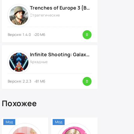
Trenches of Europe 3 {ВЗЛОМ: много денег}
Стратегические
Версия: 1.4.0
20 Мб
0
Infinite Shooting: Galaxy Attack {ВЗЛОМ: Бесплатные Покупки}
Аркадные
Версия: 2.2.3
81 Мб
0
Похожее
Мод
Мод