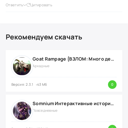
Ответить
Цитировать
Рекомендуем скачать
Goat Rampage {ВЗЛОМ: Много денег}
Аркадные
Версия: 2.3.1
43 Мб
0
Somnium Интерактивные истории {ВЗЛОМ: Много Наград}
Повседневные