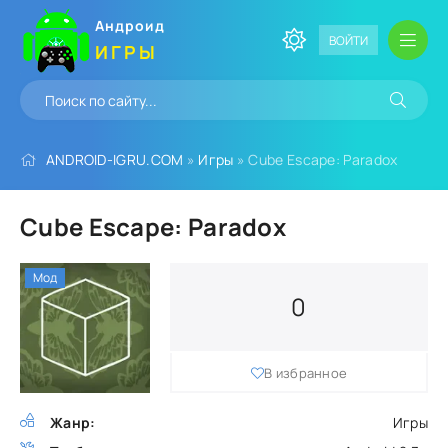
Андроид
ВОЙТИ
ИГРЫ
ANDROID-IGRU.COM
»
Игры
» Cube Escape: Paradox
Cube Escape: Paradox
Мод
0
В избранное
Жанр:
Игры