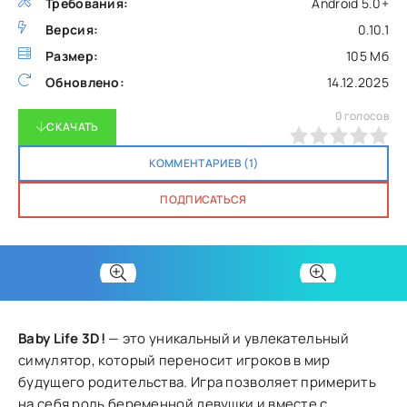
Требования:
Android 5.0+
Версия:
0.10.1
Размер:
105 Мб
Обновлено:
14.12.2025
0
голосов
СКАЧАТЬ
0
1
2
3
4
5
КОММЕНТАРИЕВ (1)
ПОДПИСАТЬСЯ
Baby Life 3D!
— это уникальный и увлекательный
симулятор, который переносит игроков в мир
будущего родительства. Игра позволяет примерить
на себя роль беременной девушки и вместе с