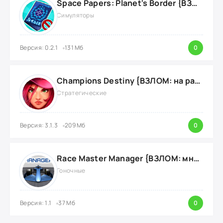
Space Papers: Planet's Border {ВЗЛОМ: энергию}
Симуляторы
Версия: 0.2.1
131 Мб
0
Champions Destiny {ВЗЛОМ: на радар}
Стратегические
Версия: 3.1.3
209 Мб
0
Race Master Manager {ВЗЛОМ: много денег}
Гоночные
Версия: 1.1
37 Мб
0