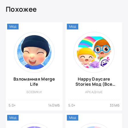
Похожее
Мод
Мод
Взломанная Merge
Happy Daycare
Life
Stories Мод (Все
Разблокировано)
БОЕВИКИ
АРКАДНЫЕ
5.0+
140 Мб
5.0+
33 Мб
Мод
Мод