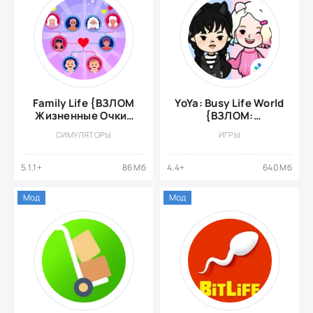
Family Life {ВЗЛОМ
YoYa: Busy Life World
Жизненные Очки/
{ВЗЛОМ:
Без Рекламы}
Разблокировка
СИМУЛЯТОРЫ
ИГРЫ
платного контента}
5.1.1+
86 Мб
4.4+
640 Мб
Мод
Мод