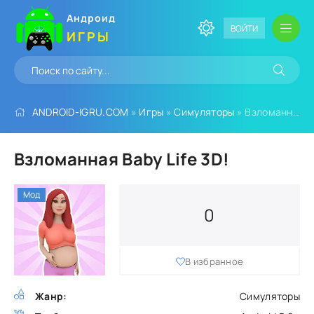
Андроид
ВОЙТИ
ИГРЫ
ANDROID-IGRU.COM
»
Игры
»
Симуляторы
» Взломанная Baby Life 3D!
Взломанная Baby Life 3D!
Мод
0
В избранное
Жанр:
Симуляторы