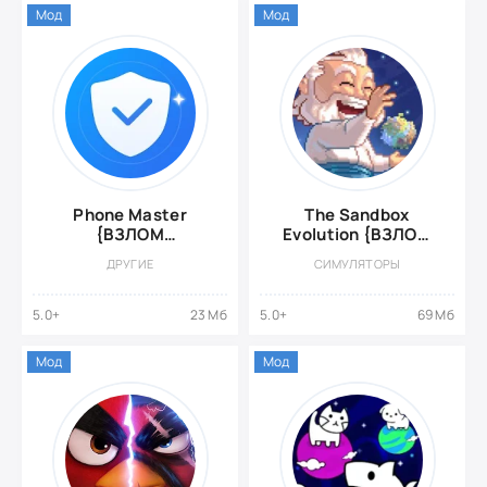
Мод
Мод
Phone Master
The Sandbox
{ВЗЛОМ
Evolution {ВЗЛОМ
Разблокирован
Много денег}
ДРУГИЕ
СИМУЛЯТОРЫ
Премиум}
5.0+
23 Мб
5.0+
69 Мб
Мод
Мод