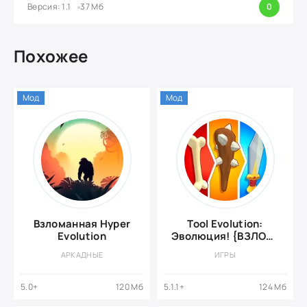
Версия: 1.1
37 Мб
0
Похожее
Мод
Мод
Взломанная Hyper
Tool Evolution:
Evolution
Эволюция! {ВЗЛОМ:
Много алмазов}
АРКАДНЫЕ
ИГРЫ
5.0+
120 Мб
5.1.1+
124 Мб