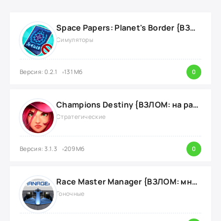
Space Papers: Planet's Border {ВЗЛОМ: энергию}
Симуляторы
Версия: 0.2.1
131 Мб
0
Champions Destiny {ВЗЛОМ: на радар}
Стратегические
Версия: 3.1.3
209 Мб
0
Race Master Manager {ВЗЛОМ: много денег}
Гоночные