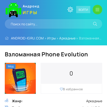
Андроид
ВОЙТИ
ИГРЫ
ANDROID-IGRU.COM
»
Игры
»
Аркадные
» Взломанная Phone Evolution
Взломанная Phone Evolution
Мод
0
В избранное
Жанр:
Аркадные