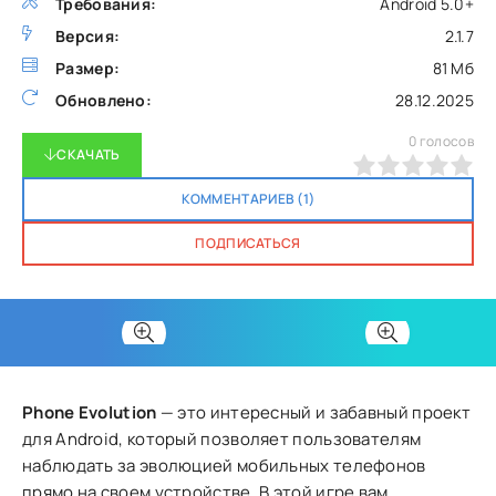
Требования:
Android 5.0+
Версия:
2.1.7
Размер:
81 Мб
Обновлено:
28.12.2025
0
голосов
СКАЧАТЬ
0
1
2
3
4
5
КОММЕНТАРИЕВ (1)
ПОДПИСАТЬСЯ
Phone Evolution
— это интересный и забавный проект
для Android, который позволяет пользователям
наблюдать за эволюцией мобильных телефонов
прямо на своем устройстве. В этой игре вам