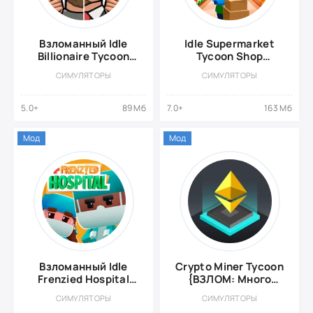
Взломанный Idle
Idle Supermarket
Billionaire Tycoon
Tycoon Shop
{Взлом: Много
{ВЗЛОМ: Много
СИМУЛЯТОРЫ
СИМУЛЯТОРЫ
денег}
денег}
5.0+
89 Мб
7.0+
163 Мб
Мод
Мод
Взломанный Idle
Crypto Miner Tycoon
Frenzied Hospital
{ВЗЛОМ: Много
Tycoon - Игра-
Денег}
СИМУЛЯТОРЫ
СИМУЛЯТОРЫ
симулятор