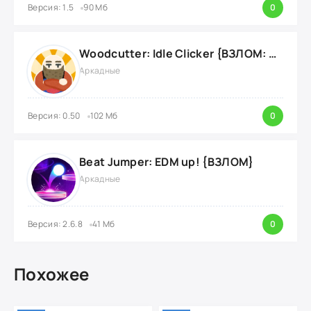
Версия: 1.5
90 Мб
0
Woodcutter: Idle Clicker {ВЗЛОМ: Много Ресурсов}
Аркадные
Версия: 0.50
102 Мб
0
Beat Jumper: EDM up! {ВЗЛОМ}
Аркадные
Версия: 2.6.8
41 Мб
0
Похожее