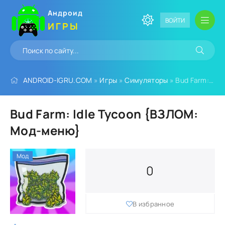
Андроид
ВОЙТИ
ИГРЫ
ANDROID-IGRU.COM
»
Игры
»
Симуляторы
» Bud Farm: Idle Tycoon {ВЗЛОМ: Мод-меню}
Bud Farm: Idle Tycoon {ВЗЛОМ:
Мод-меню}
Мод
0
В избранное