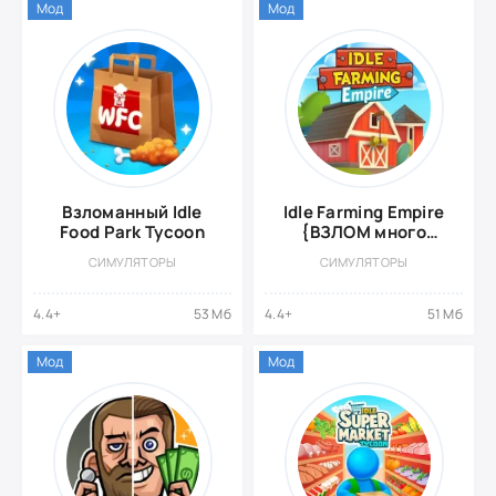
Мод
Мод
Взломанный Idle
Idle Farming Empire
Food Park Tycoon
{ВЗЛОМ много
денег}
СИМУЛЯТОРЫ
СИМУЛЯТОРЫ
4.4+
53 Мб
4.4+
51 Мб
Мод
Мод