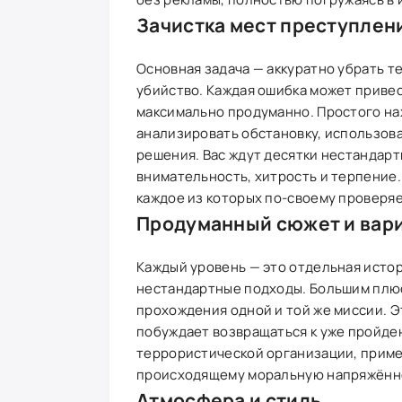
Зачистка мест преступлен
Основная задача — аккуратно убрать т
убийство. Каждая ошибка может привес
максимально продуманно. Простого на
анализировать обстановку, использов
решения. Вас ждут десятки нестандарт
внимательность, хитрость и терпение. 
каждое из которых по-своему проверяе
Продуманный сюжет и вар
Каждый уровень — это отдельная исто
нестандартные подходы. Большим плюс
прохождения одной и той же миссии. Э
побуждает возвращаться к уже пройде
террористической организации, прим
происходящему моральную напряжённос
Атмосфера и стиль