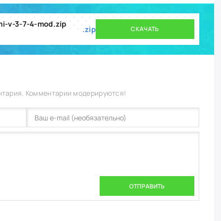
i-v-3-7-4-mod.zip
.zip
СКАЧАТЬ
нтария. Комментарии модерируются!
ОТПРАВИТЬ