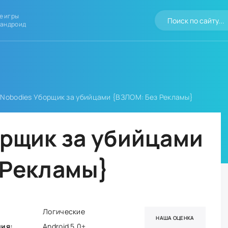
е игры
 андроид
 Nobodies Уборщик за убийцами {ВЗЛОМ: Без Рекламы}
орщик за убийцами
 Рекламы}
Логические
НАША ОЦЕНКА
ния:
Android 5.0+