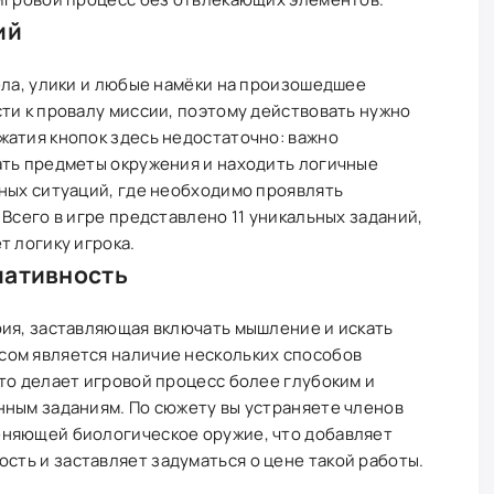
ий
ела, улики и любые намёки на произошедшее
ти к провалу миссии, поэтому действовать нужно
жатия кнопок здесь недостаточно: важно
ать предметы окружения и находить логичные
ных ситуаций, где необходимо проявлять
Всего в игре представлено 11 уникальных заданий,
т логику игрока.
иативность
рия, заставляющая включать мышление и искать
ом является наличие нескольких способов
то делает игровой процесс более глубоким и
нным заданиям. По сюжету вы устраняете членов
еняющей биологическое оружие, что добавляет
ть и заставляет задуматься о цене такой работы.