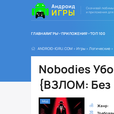
Андроид
Скачивай любимы
ИГРЫ
и приложения для
ГЛАВНАЯ
ИГРЫ
ПРИЛОЖЕНИЯ
ТОП 100
ANDROID-IGRU.COM
»
Игры
»
Логические
»
Nobodies Уб
{ВЗЛОМ: Без
Мод
Жанр:
Требова