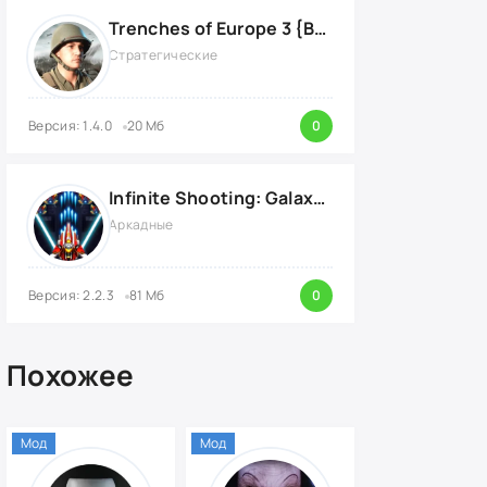
Trenches of Europe 3 {ВЗЛОМ: много денег}
Стратегические
Версия: 1.4.0
20 Мб
0
Infinite Shooting: Galaxy Attack {ВЗЛОМ: Бесплатные Покупки}
Аркадные
Версия: 2.2.3
81 Мб
0
Похожее
Мод
Мод