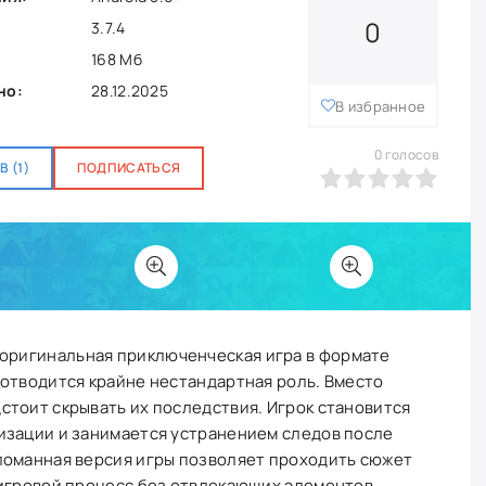
0
3.7.4
168 Мб
но:
28.12.2025
В избранное
0
голосов
 (1)
ПОДПИСАТЬСЯ
0
1
2
3
4
5
 оригинальная приключенческая игра в формате
 отводится крайне нестандартная роль. Вместо
стоит скрывать их последствия. Игрок становится
изации и занимается устранением следов после
ломанная версия игры позволяет проходить сюжет
 игровой процесс без отвлекающих элементов.