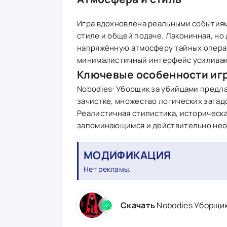
Игра вдохновлена реальными событиям
стиле и общей подаче. Лаконичная, н
напряжённую атмосферу тайных опера
минималистичный интерфейс усиливаю
Ключевые особенности иг
Nobodies: Уборщик за убийцами предла
зачистке, множество логических загад
Реалистичная стилистика, историческ
запоминающимся и действительно нео
МОДИФИКАЦИЯ
Нет рекламы.
Скачать
Nobodies Уборщик