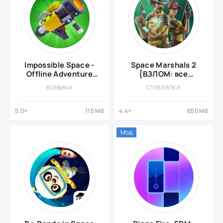
Impossible Space -
Space Marshals 2
Offline Adventure
{ВЗЛОМ: все
{ВЗЛОМ, режим
разблокировано}
БОЕВИКИ
СТРЕЛЯЛКИ
бога}
5.0+
115 Мб
4.4+
650 Мб
Мод