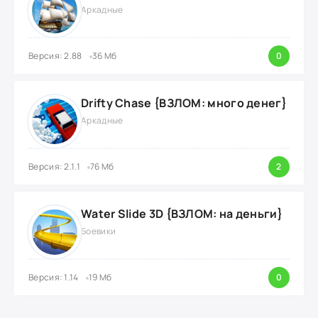
Аркадные
Версия: 2.88
36 Мб
0
Drifty Chase {ВЗЛОМ: много денег}
Аркадные
Версия: 2.1.1
76 Мб
2
Water Slide 3D {ВЗЛОМ: на деньги}
Боевики
Версия: 1.14
19 Мб
0