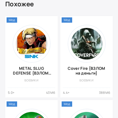
Похожее
Мод
Мод
METAL SLUG
Cover Fire {ВЗЛОМ
DEFENSE {ВЗЛОМ:
на деньги}
Много денег}
БОЕВИКИ
БОЕВИКИ
5.0+
43 Мб
4.4+
388 Мб
Мод
Мод