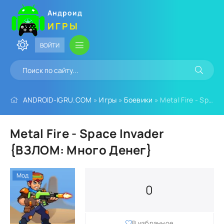
Андроид
ИГРЫ
ВОЙТИ
ANDROID-IGRU.COM
»
Игры
»
Боевики
» Metal Fire - Space Invader {ВЗЛОМ: Много Денег}
Metal Fire - Space Invader
{ВЗЛОМ: Много Денег}
Мод
0
В избранное