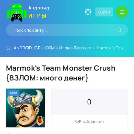
Андроид
ВОЙТИ
ИГРЫ
ANDROID-IGRU.COM
»
Игры
»
Боевики
» Marmok's Team Monster Crush {ВЗЛОМ: много денег}
Marmok's Team Monster Crush
{ВЗЛОМ: много денег}
Мод
0
В избранное