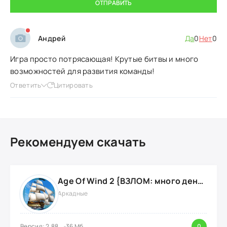
ОТПРАВИТЬ
Андрей
Да
0
Нет
0
Игра просто потрясающая! Крутые битвы и много
возможностей для развития команды!
Ответить
Цитировать
Рекомендуем скачать
Age Of Wind 2 {ВЗЛОМ: много денег}
Аркадные
Версия: 2.88
36 Мб
0