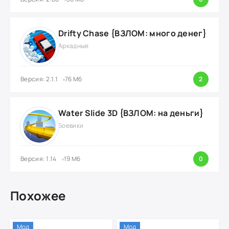
Drifty Chase {ВЗЛОМ: много денег}
Аркадные
Версия: 2.1.1
76 Мб
2
Water Slide 3D {ВЗЛОМ: на деньги}
Боевики
Версия: 1.14
19 Мб
0
Похожее
Мод
Мод