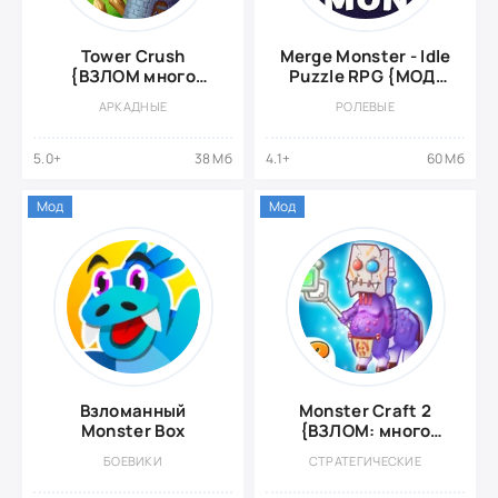
Tower Crush
Merge Monster - Idle
{ВЗЛОМ много
Puzzle RPG {МОД,
денег}
много денег}
АРКАДНЫЕ
РОЛЕВЫЕ
5.0+
38 Мб
4.1+
60 Мб
Мод
Мод
Взломанный
Monster Craft 2
Monster Box
{ВЗЛОМ: много
денег}
БОЕВИКИ
СТРАТЕГИЧЕСКИЕ