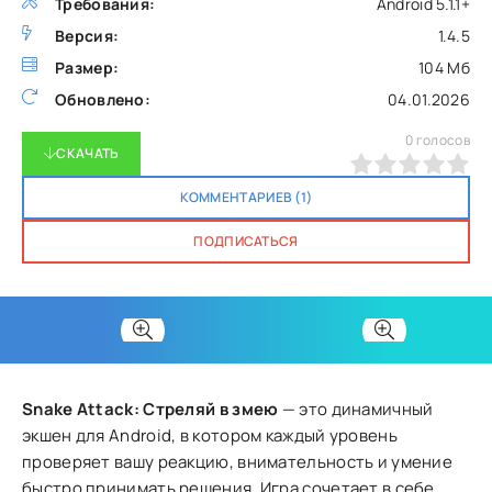
Требования:
Android 5.1.1+
Версия:
1.4.5
Размер:
104 Мб
Обновлено:
04.01.2026
0
голосов
СКАЧАТЬ
0
1
2
3
4
5
КОММЕНТАРИЕВ (1)
ПОДПИСАТЬСЯ
Snake Attack: Стреляй в змею
— это динамичный
экшен для Android, в котором каждый уровень
проверяет вашу реакцию, внимательность и умение
быстро принимать решения. Игра сочетает в себе