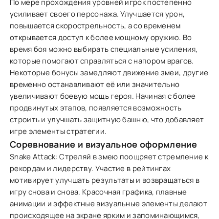
По мере прохождения уровней игрок постепенно
усиливает своего персонажа. Улучшается урон,
повышается скорострельность, а со временем
открывается доступ к более мощному оружию. Во
время боя можно выбирать специальные усиления,
которые помогают справляться с напором врагов.
Некоторые бонусы замедляют движение змеи, другие
временно останавливают её или значительно
увеличивают боевую мощь героя. Начиная с более
продвинутых этапов, появляется возможность
строить и улучшать защитную башню, что добавляет
игре элементы стратегии.
Соревнование и визуальное оформление
Snake Attack: Стреляй в змею поощряет стремление к
рекордам и лидерству. Участие в рейтингах
мотивирует улучшать результаты и возвращаться в
игру снова и снова. Красочная графика, плавные
анимации и эффектные визуальные элементы делают
происходящее на экране ярким и запоминающимся,