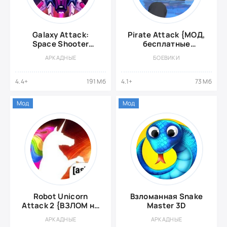
Galaxy Attack:
Pirate Attack {МОД,
Space Shooter
бесплатные
{ВЗЛОМ на деньги}
покупки, нет
АРКАДНЫЕ
БОЕВИКИ
рекламы}
4.4+
191 Мб
4.1+
73 Мб
Мод
Мод
Robot Unicorn
Взломанная Snake
Attack 2 {ВЗЛОМ на
Master 3D
деньги}
АРКАДНЫЕ
АРКАДНЫЕ