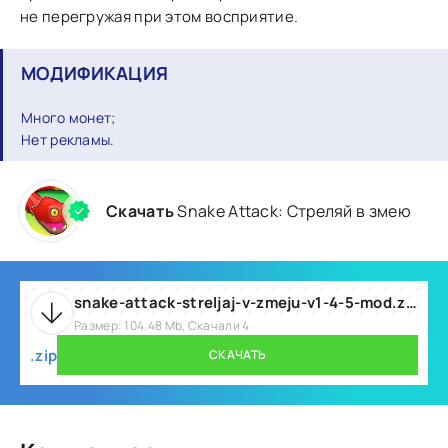
не перегружая при этом восприятие.
МОДИФИКАЦИЯ
Много монет;
Нет рекламы.
Скачать
Snake Attack: Стреляй в змею
snake-attack-streljaj-v-zmeju-v1-4-5-mod.zip
Размер: 104.48 Mb, Скачали 4
.zip
СКАЧАТЬ