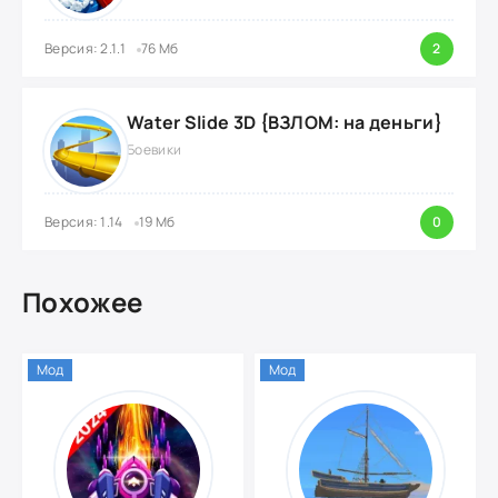
Версия: 2.1.1
76 Мб
2
Water Slide 3D {ВЗЛОМ: на деньги}
Боевики
Версия: 1.14
19 Мб
0
Похожее
Мод
Мод