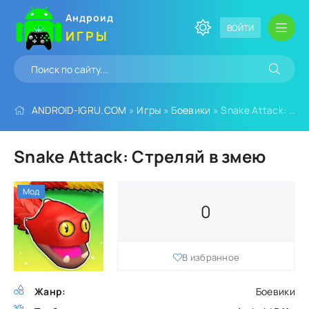
Андроид
ВОЙТИ
ИГРЫ
ANDROID-IGRU.COM
»
Игры
»
Боевики
» Snake Attack: Стреляй в змею
Snake Attack: Стреляй в змею
Мод
0
В избранное
Жанр:
Боевики