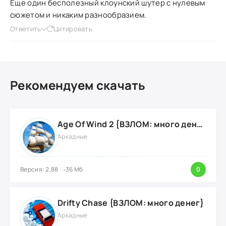
Еще один бесполезный клоунский шутер с нулевым
сюжетом и никаким разнообразием.
Ответить
Цитировать
Рекомендуем скачать
Age Of Wind 2 {ВЗЛОМ: много денег}
Аркадные
Версия: 2.88
36 Мб
0
Drifty Chase {ВЗЛОМ: много денег}
Аркадные