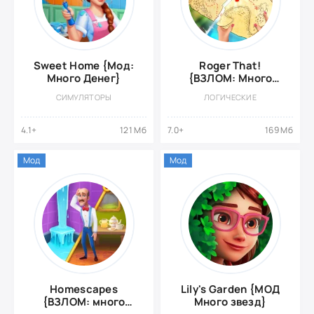
Sweet Home {Мод:
Roger That!
Много Денег}
{ВЗЛОМ: Много
Денег}
СИМУЛЯТОРЫ
ЛОГИЧЕСКИЕ
4.1+
121 Мб
7.0+
169 Мб
Мод
Мод
Homescapes
Lily's Garden {МОД
{ВЗЛОМ: много
Много звезд}