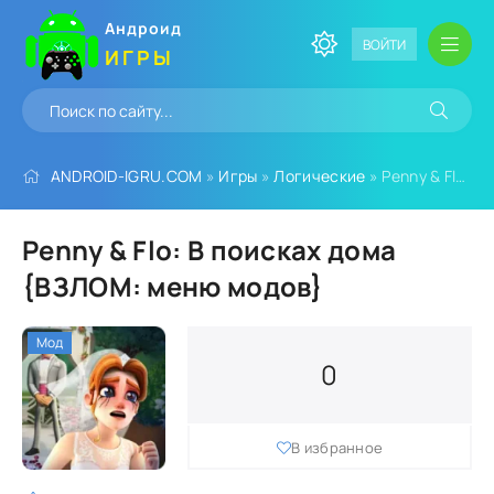
Андроид
ВОЙТИ
ИГРЫ
ANDROID-IGRU.COM
»
Игры
»
Логические
» Penny & Flo: В поисках дома {ВЗЛОМ: меню модов}
Penny & Flo: В поисках дома
{ВЗЛОМ: меню модов}
Мод
0
В избранное