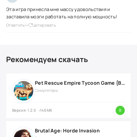
Эта игра принесла мне массу удовольствия и
заставила мозги работать на полную мощность!
Ответить
Цитировать
Рекомендуем скачать
Pet Rescue Empire Tycoon Game {ВЗЛОМ: много денег}
Симуляторы
Версия: 1.2.0
146 Мб
0
Brutal Age: Horde Invasion