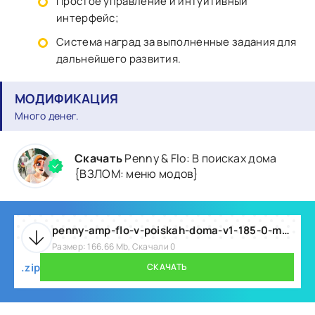
Простое управление и интуитивный
интерфейс;
Система наград за выполненные задания для
дальнейшего развития.
МОДИФИКАЦИЯ
Много денег.
Скачать
Penny & Flo: В поисках дома
{ВЗЛОМ: меню модов}
penny-amp-flo-v-poiskah-doma-v1-185-0-mod.zip
Размер: 166.66 Mb, Скачали 0
.zip
СКАЧАТЬ