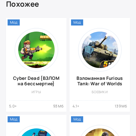
Похожее
Мод
Мод
Cyber Dead {ВЗЛОМ
Взломанная Furious
на бессмертие}
Tank: War of Worlds
ИГРЫ
БОЕВИКИ
5.0+
93 Мб
4.1+
139 Мб
Мод
Мод