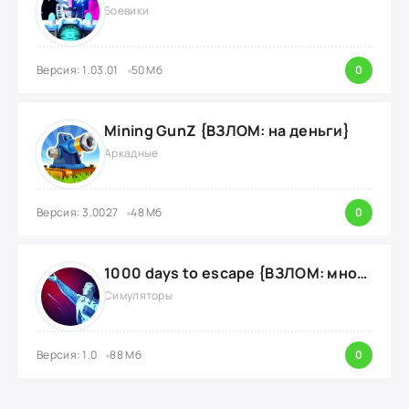
Боевики
Версия: 1.03.01
50 Мб
0
Mining GunZ {ВЗЛОМ: на деньги}
Аркадные
Версия: 3.0027
48 Мб
0
1000 days to escape {ВЗЛОМ: много денег}
Симуляторы
Версия: 1.0
88 Мб
0