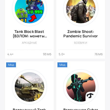
Tank Block Blast
Zombie Shoot:
{ВЗЛОМ: монеты/
Pandemic Survivor
алмазы}
АРКАДНЫЕ
БОЕВИКИ
4.4+
93 Мб
5.0+
76 Мб
Мод
Мод
Взломанный Tank
Взломанная Cyber