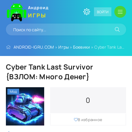
Андроид
ВОЙТИ
ИГРЫ
ANDROID-IGRU.COM
»
Игры
»
Боевики
» Cyber Tank Last Survivor {ВЗЛОМ: Много Денег}
Cyber Tank Last Survivor
{ВЗЛОМ: Много Денег}
Мод
0
В избранное