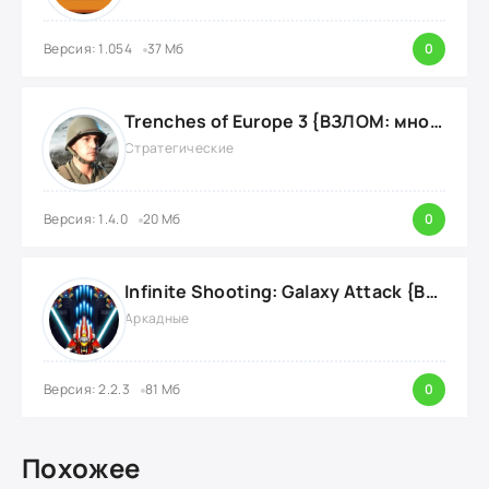
Версия: 1.054
37 Мб
0
Trenches of Europe 3 {ВЗЛОМ: много денег}
Стратегические
Версия: 1.4.0
20 Мб
0
Infinite Shooting: Galaxy Attack {ВЗЛОМ: Бесплатные Покупки}
Аркадные
Версия: 2.2.3
81 Мб
0
Похожее