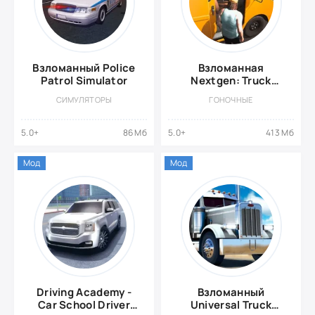
Взломанный Police
Взломанная
Patrol Simulator
Nextgen: Truck
Simulator
СИМУЛЯТОРЫ
ГОНОЧНЫЕ
5.0+
86 Мб
5.0+
413 Мб
Мод
Мод
Driving Academy -
Взломанный
Car School Driver
Universal Truck