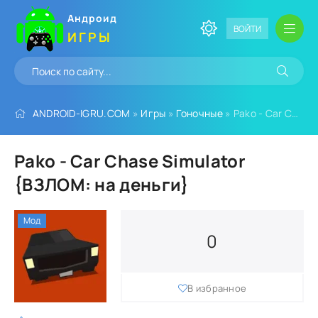
Андроид
ВОЙТИ
ИГРЫ
ANDROID-IGRU.COM
»
Игры
»
Гоночные
» Pako - Car Chase Simulator {ВЗЛОМ: на деньги}
Pako - Car Chase Simulator
{ВЗЛОМ: на деньги}
Мод
0
В избранное