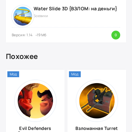
Water Slide 3D {ВЗЛОМ: на деньги}
Боевики
Версия: 1.14
19 Мб
0
Похожее
Мод
Мод
Evil Defenders
Взломанная Turret