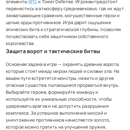
элементы
RPG
и Tower Defense. Игрокам предстоит
перенестись в атмосферу средневековья, где их ждут
захватывающие сражения, могущественные герои и
целые орды противников. Игра дарит ощущение
эпических битв и стратегической глубины, позволяя
почувствовать себя защитником собственного
королевства.
Защита ворот и тактические битвы
Основная задача в игре — охранять древние ворота,
которые стоят между миром людей и силами зла. На
вашем пути встретятся монстры, нежить и другие
опасные существа, пытающиеся прорваться внутрь.
Выбирайте героев, формируйте команду и
используйте их уникальные способности, чтобы
удерживать врагов и не допустить разрушения
комплекса. За успешное выполнение миссий и
уничтожение противников начисляется золото,
которое можно тратить на улучшение оружия,