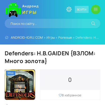
Андроид
ВОЙТИ
ИГРЫ
ANDROID-IGRU.COM
»
Игры
»
Ролевые
» Defenders: H.B.GAIDEN {ВЗЛОМ: Много золота}
Defenders: H.B.GAIDEN {ВЗЛОМ:
Много золота}
Мод
0
В избранное