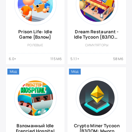
Prison Life: Idle
Dream Restaurant -
Game {Взлом}
Idle Tycoon {ВЗЛОМ:
Много денег/
РОЛЕВЫЕ
СИМУЛЯТОРЫ
Бесплатные
покупки}
6.0+
115 Мб
5.1.1+
58 Мб
Мод
Мод
Взломанный Idle
Crypto Miner Tycoon
Frenzied Hospital
{ВЗЛОМ: Много