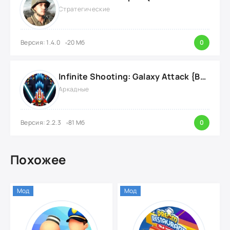
Стратегические
Версия: 1.4.0
20 Мб
0
Infinite Shooting: Galaxy Attack {ВЗЛОМ: Бесплатные Покупки}
Аркадные
Версия: 2.2.3
81 Мб
0
Похожее
Мод
Мод