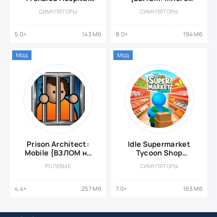
Tycoon - Игра-
Денег}
СИМУЛЯТОРЫ
СИМУЛЯТОРЫ
симулятор
5.0+
143 Мб
8.0+
194 Мб
Мод
Мод
Prison Architect:
Idle Supermarket
Mobile {ВЗЛОМ на
Tycoon Shop
деньги}
{ВЗЛОМ: Много
РОЛЕВЫЕ
СИМУЛЯТОРЫ
денег}
4.4+
257 Мб
7.0+
163 Мб