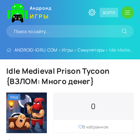
Андроид
ВОЙТИ
ИГРЫ
ANDROID-IGRU.COM
»
Игры
»
Симуляторы
» Idle Medieval Prison Tycoon {ВЗЛОМ: Много денег}
Idle Medieval Prison Tycoon
{ВЗЛОМ: Много денег}
Мод
0
В избранное