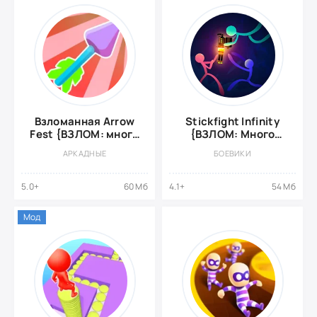
Взломанная Arrow
Stickfight Infinity
Fest {ВЗЛОМ: много
{ВЗЛОМ: Много
денег}
денег}
АРКАДНЫЕ
БОЕВИКИ
5.0+
60 Мб
4.1+
54 Мб
Мод