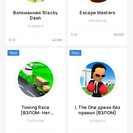
Взломанная Stacky
Escape Masters
Dash
АРКАДНЫЕ
БОЕВИКИ
5.0+
80 Мб
6.0+
40 Мб
Мод
Мод
Towing Race
I, The One драки без
{ВЗЛОМ: Нет
правил {ВЗЛОМ}
Рекламы}
ГОНОЧНЫЕ
БОЕВИКИ