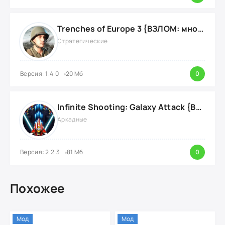
Trenches of Europe 3 {ВЗЛОМ: много денег}
Стратегические
Версия: 1.4.0
20 Мб
0
Infinite Shooting: Galaxy Attack {ВЗЛОМ: Бесплатные Покупки}
Аркадные
Версия: 2.2.3
81 Мб
0
Похожее
Мод
Мод