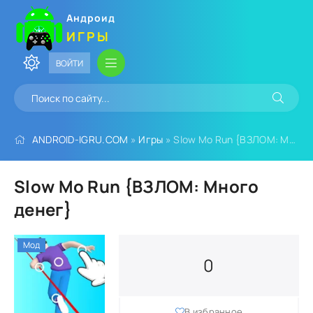
Андроид
ИГРЫ
ВОЙТИ
ANDROID-IGRU.COM
»
Игры
» Slow Mo Run {ВЗЛОМ: Много денег}
Slow Mo Run {ВЗЛОМ: Много
денег}
Мод
0
В избранное