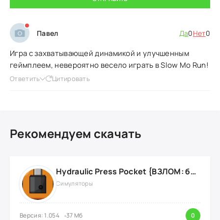
Павел
Да
0
Нет
0
Игра с захватывающей динамикой и улучшенным
геймплеем, невероятно весело играть в Slow Mo Run!
Ответить
Цитировать
Рекомендуем скачать
Hydraulic Press Pocket {ВЗЛОМ: бесконечные деньги}
Симуляторы
Версия: 1.054
37 Мб
0