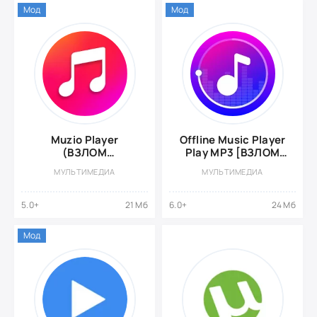
Мод
Мод
Muzio Player
Offline Music Player
(ВЗЛОМ
Play MP3 [ВЗЛОМ
Разблокирован
Разблокирован VIP]
МУЛЬТИМЕДИА
МУЛЬТИМЕДИА
Премиум)
5.0+
21 Мб
6.0+
24 Мб
Мод