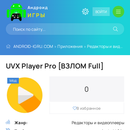
Андроид
ВОЙТИ
ИГРЫ
ANDROID-IGRU.COM
»
Приложения
»
Редакторы и видеоплееры
UVX Player Pro [ВЗЛОМ Full]
Мод
0
В избранное
Жанр:
Редакторы и видеоплееры