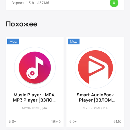
Версия: 1.3.8
137 Мб
0
Похожее
Мод
Мод
Music Player - MP4,
Smart AudioBook
MP3 Player [ВЗЛОМ
Player [ВЗЛОМ
Разблокирован
Разблокирован
МУЛЬТИМЕДИА
МУЛЬТИМЕДИА
Премиум]
PRO]
5.0+
19 Мб
6.0+
6 Мб