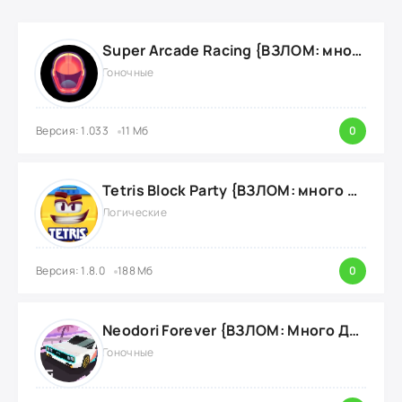
Super Arcade Racing {ВЗЛОМ: много золотых монет}
Гоночные
Версия: 1.033
11 Мб
0
Tetris Block Party {ВЗЛОМ: много денег}
Логические
Версия: 1.8.0
188 Мб
0
Neodori Forever {ВЗЛОМ: Много Денег}
Гоночные