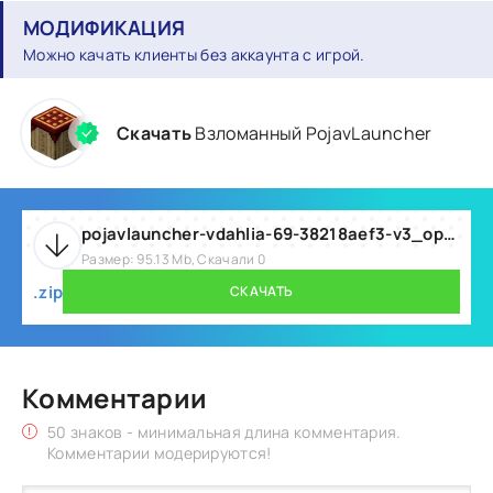
МОДИФИКАЦИЯ
Можно качать клиенты без аккаунта с игрой.
Скачать
Взломанный PojavLauncher
pojavlauncher-vdahlia-69-38218aef3-v3_openjdk.zip
Размер: 95.13 Mb, Скачали 0
.zip
СКАЧАТЬ
Комментарии
50 знаков - минимальная длина комментария.
Комментарии модерируются!