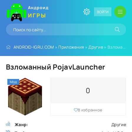
Андроид
ВОЙТИ
ИГРЫ
ANDROID-IGRU.COM
»
Приложения
»
Другие
» Взломанный PojavLauncher
Взломанный PojavLauncher
Мод
0
В избранное
Жанр:
Другие