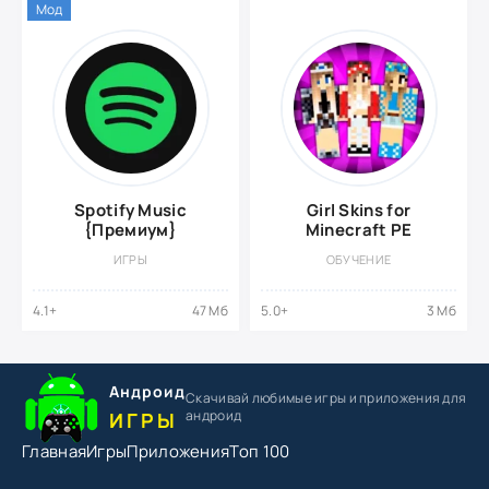
Мод
Spotify Music
Girl Skins for
{Премиум}
Minecraft PE
ИГРЫ
ОБУЧЕНИЕ
4.1+
47 Мб
5.0+
3 Мб
Андроид
Скачивай любимые игры
и приложения для
андроид
ИГРЫ
Главная
Игры
Приложения
Топ 100