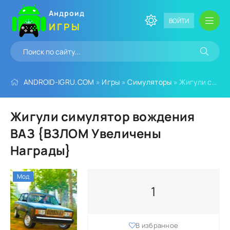
Андроид
ВОЙТИ
ИГРЫ
ANDROID-IGRU.COM
»
Игры
»
Симуляторы
» Жигули симулятор вождения ВАЗ {ВЗЛОМ Увеличены Награды}
Жигули симулятор вождения
ВАЗ {ВЗЛОМ Увеличены
Награды}
Мод
1
В избранное