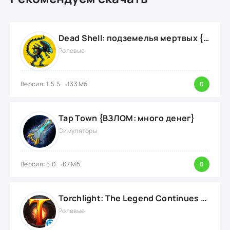
Dead Shell: подземелья мертвых {ВЗЛОМ: на деньги}
Ролевые
Версия: 1.5.5
133 Мб
0
Tap Town {ВЗЛОМ: много денег}
Симуляторы
Версия: 5.0
67 Мб
0
Torchlight: The Legend Continues {ВЗЛОМ: Режим Бога}
Ролевые