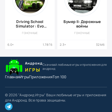
Driving School
Бумер II: Дорожные
Simulator : Evo
войны
{ВЗЛОМ: Много
ГОНОЧНЫЕ
ГОНОЧНЫЕ
денег}
6.0+
1.78 Гб
2.3+
32 Мб
Андроид
Скачивай любимые игры
и приложения для
андроид
ИГРЫ
Главная
Игры
Приложения
Топ 100
© 2026 "Андроид Игры" Ваши любимые игры и приложения
для Андроид. Все права защищены.