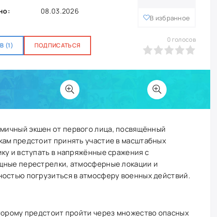
но:
08.03.2026
В избранное
0
голосов
 (1)
ПОДПИСАТЬСЯ
0
1
2
3
4
5
мичный экшен от первого лица, посвящённый
кам предстоит принять участие в масштабных
ку и вступать в напряжённые сражения с
щные перестрелки, атмосферные локации и
ностью погрузиться в атмосферу военных действий.
оторому предстоит пройти через множество опасных