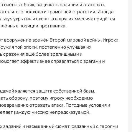
есточённых боях, защищать позиции и атаковать
ательного подхода и грамотной стратегии. Иногда
ьзуя укрытия и окопы, а в других миссиях придётся
еплённые позиции противника.
ет вооружение времён Второй мировой войны. Игроки
ружия той эпохи, постепенно улучшая их
ть сражения ещё более зрелищными и
омогает эффективнее справляться с врагами и
дачей является защита собственной базы.
ать оборону, поэтому игроку необходимо
воевременно отражать атаки. Погодные условия и
 делает каждую миссию непредсказуемой.
х заданий и насыщенный сюжет, связанный с героями