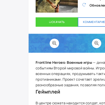
Обновле
СКАЧАТЬ
КОММЕНТАРИЕВ
Frontline Heroes: Военные игры
— дина
событиям Второй мировой войны. Игро
военных операциях, продумывать такти
противниками. Проект сочетает зрели
разнообразные задания, позволяя пол
Геймплей
В центре сюжета находится солдат, к