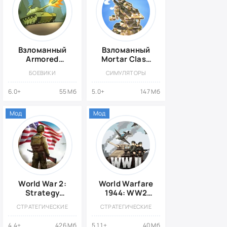
Взломанный
Взломанный
Armored
Mortar Clash
Heroes
3D: военные
БОЕВИКИ
СИМУЛЯТОРЫ
игры
6.0+
55 Мб
5.0+
147 Мб
Мод
Мод
World War 2:
World Warfare
Strategy
1944: WW2
Games
Game {ВЗЛОМ:
СТРАТЕГИЧЕСКИЕ
СТРАТЕГИЧЕСКИЕ
{ВЗЛОМ:
Бесплатные
Много денег}
покупки}
4.4+
426 Мб
5.1.1+
40 Мб